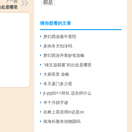
下一篇
都是
出处是哪里
猜你想看的文章
梦幻西游最牛普陀
多肉冬天怕冷吗
梦幻西游丹青妙笔攻略
“雄文溢箱箧”的出处是哪里
大厨库里 攻略
冬天厦门多少度
jl-yjq5011焊丝 适合焊什么
半个月猜字谜
在树上英语用in还是on
珠海长隆有动物园吗