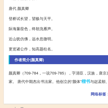
唐代 颜真卿
登桥试长望，望极与天平。
际海蒹葭色，终朝凫雁声。
近山犹仿佛，远水忽微明。
更览诸公作，知高题柱名。
作者简介(颜真卿)
颜真卿（709-784，一说709-785），字清臣，汉
楷书
家。 唐代中期杰出书法家。他创立的“颜体”
与赵孟頫
网络标签