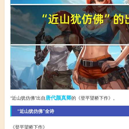
唐代
颜真卿
“近山犹仿佛”出自
的《登平望桥下作》。
“近山犹仿佛”全诗
《登平望桥下作》