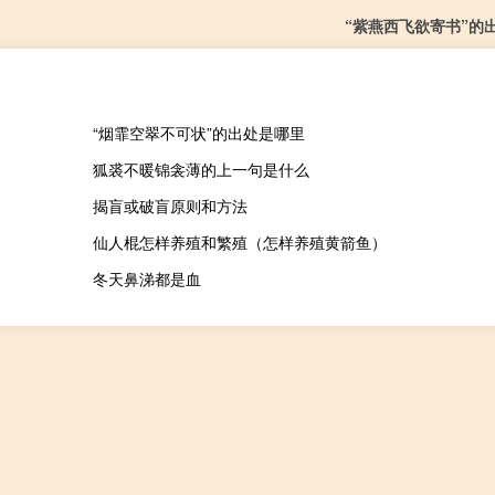
“紫燕西飞欲寄书”的
“烟霏空翠不可状”的出处是哪里
狐裘不暖锦衾薄的上一句是什么
揭盲或破盲原则和方法
仙人棍怎样养殖和繁殖（怎样养殖黄箭鱼）
冬天鼻涕都是血