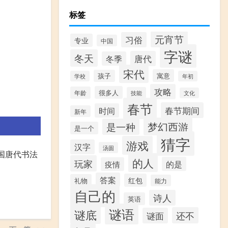
标签
元宵节
习俗
专业
中国
字谜
冬天
唐代
冬季
宋代
寓意
孩子
学校
年初
攻略
很多人
年龄
技能
文化
春节
春节期间
时间
新年
梦幻西游
是一种
是一个
猜字
游戏
汉字
汤圆
中国唐代书法
的人
玩家
的是
疫情
答案
红包
礼物
能力
自己的
诗人
英语
谜语
谜底
还不
谜面