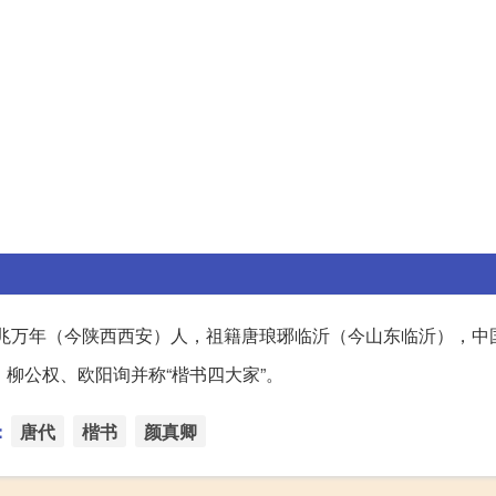
族，唐京兆万年（今陕西西安）人，祖籍唐琅琊临沂（今山东临沂），
、柳公权、欧阳询并称“楷书四大家”。
：
唐代
楷书
颜真卿