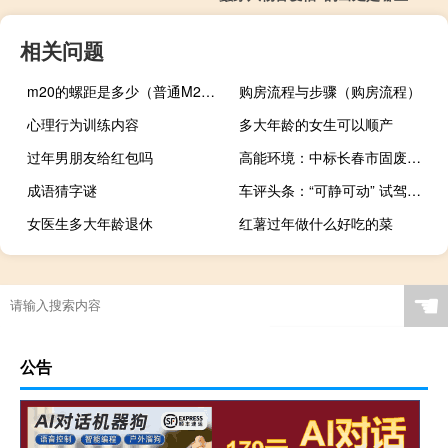
相关问题
m20的螺距是多少（普通M20的螺距是多少）
购房流程与步骤（购房流程）
心理行为训练内容
多大年龄的女生可以顺产
过年男朋友给红包吗
高能环境：中标长春市固废处理项目
成语猜字谜
车评头条：“可静可动” 试驾一汽丰田威驰FS顶配版
女医生多大年龄退休
红薯过年做什么好吃的菜
☚
公告