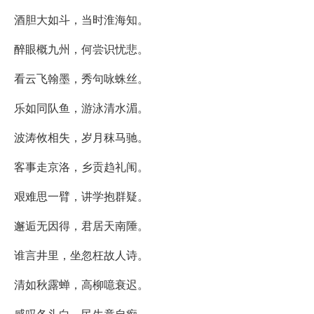
酒胆大如斗，当时淮海知。
醉眼概九州，何尝识忧悲。
看云飞翰墨，秀句咏蛛丝。
乐如同队鱼，游泳清水湄。
波涛攸相失，岁月秣马驰。
客事走京洛，乡贡趋礼闱。
艰难思一臂，讲学抱群疑。
邂逅无因得，君居天南陲。
谁言井里，坐忽枉故人诗。
清如秋露蝉，高柳噫衰迟。
感叹各头白，民生竟自痴。