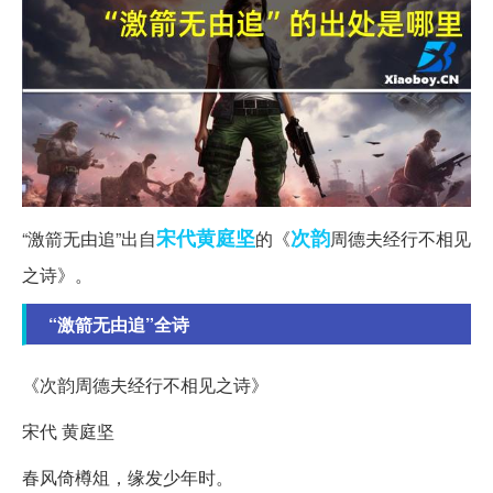
宋代
黄庭坚
次韵
“激箭无由追”出自
的《
周德夫经行不相见
之诗》。
“激箭无由追”全诗
《次韵周德夫经行不相见之诗》
宋代 黄庭坚
春风倚樽俎，缘发少年时。