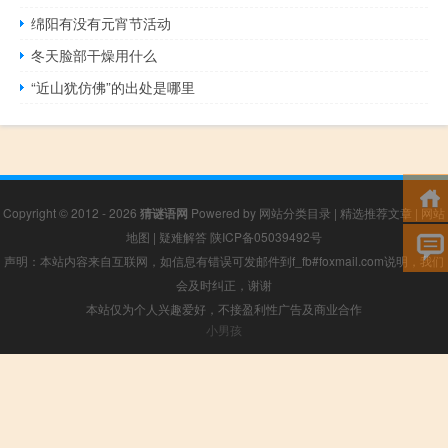
绵阳有没有元宵节活动
冬天脸部干燥用什么
“近山犹仿佛”的出处是哪里
Copyright © 2012 - 2026
猜谜语网
Powered by
网站分类目录
|
精选推荐文章
|
网站
地图
|
疑难解答
陕ICP备05039492号
声明：本站内容来自互联网，如信息有错误可发邮件到f_fb#foxmail.com说明，我们
会及时纠正，谢谢
本站仅为个人兴趣爱好，不接盈利性广告及商业合作
小男孩