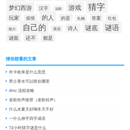
猜字
游戏
梦幻西游
汉字
汤圆
的人
玩家
的是
答案
疫情
红包
礼物
自己的
谜语
谜底
诗人
英语
能力
还不
谜面
都是
猜你想看的文章
外卡收单是什么意思
男士香水可以喷在哪里
dmc 流程攻略
老歌铃声推荐（老歌铃声）
什么水夏天好喝冬天不好
一什么伸手四字成语
72小时猜字谜是什么