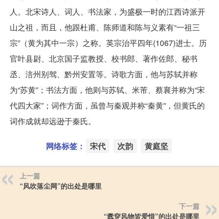
人。北宋诗人、词人、书法家，为盛极一时的江西诗派开
山之祖，而且，他跟杜甫、陈师道和陈与义素有“一祖三
宗”（黄为其中一宗）之称。英宗治平四年(1067)进士。历
官叶县尉、北京国子监教授、校书郎、著作佐郎、秘书
丞、涪州别驾、黔州安置等。诗歌方面，他与苏轼并称
为“苏黄”；书法方面，他则与苏轼、米芾、蔡襄并称为“宋
代四大家”；词作方面，虽曾与秦观并称“秦黄”，但黄氏的
词作成就却远逊于秦氏。
网络标签：
宋代
次韵
黄庭坚
上一篇
“风吹落尘网”的出处是哪里
下一篇
“蠹穿风物皆爱惜”的出处是哪里