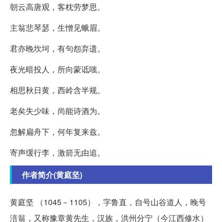
朝云高唐观，客枕劳梦思。
主翁悲琴瑟，生憎见蛾眉。
君亦晚坎坷，有句怨弃遗。
夜光暗投人，所向蒙诋嗤。
相思秋日黄，西岭含半规。
老矣失少味，尚能诗酒为。
忽解扁舟下，何年复来兹。
寄声缓行李，激箭无由追。
作者简介(黄庭坚)
黄庭坚 （1045－1105），字鲁直，自号山谷道人，晚号
涪翁，又称豫章黄先生，汉族，洪州分宁（今江西修水）