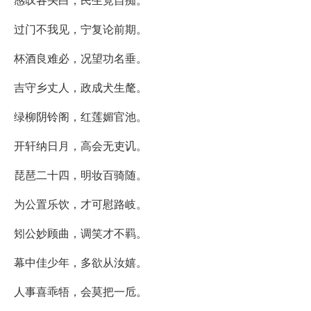
过门不我见，宁复论前期。
杯酒良难必，况望功名垂。
吉守乡丈人，政成犬生氂。
绿柳阴铃阁，红莲媚官池。
开轩纳日月，高会无吏讥。
琵琶二十四，明妆百骑随。
为公置乐饮，才可慰路岐。
矧公妙顾曲，调笑才不羁。
幕中佳少年，多欲从汝嬉。
人事喜乖牾，会莫把一卮。