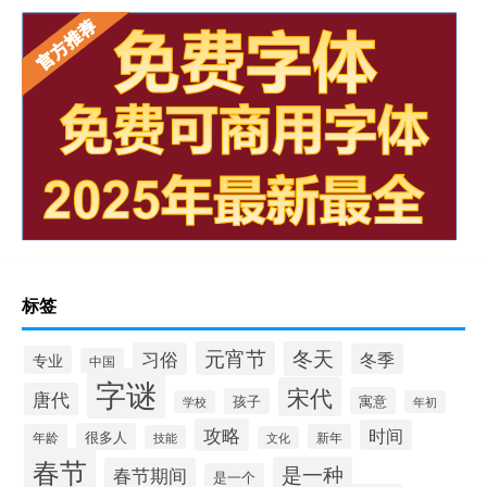
标签
冬天
元宵节
习俗
冬季
专业
中国
字谜
宋代
唐代
寓意
孩子
学校
年初
攻略
时间
很多人
年龄
新年
技能
文化
春节
是一种
春节期间
是一个