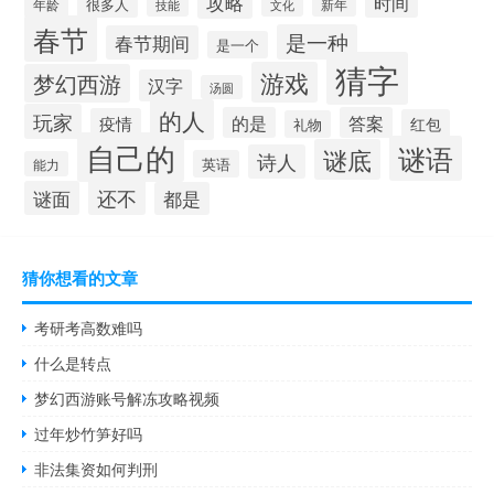
攻略
时间
很多人
年龄
新年
技能
文化
春节
是一种
春节期间
是一个
猜字
游戏
梦幻西游
汉字
汤圆
的人
玩家
的是
答案
疫情
红包
礼物
自己的
谜语
谜底
诗人
英语
能力
还不
谜面
都是
猜你想看的文章
考研考高数难吗
什么是转点
梦幻西游账号解冻攻略视频
过年炒竹笋好吗
非法集资如何判刑