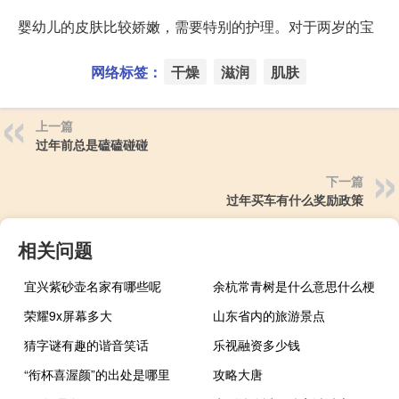
婴幼儿的皮肤比较娇嫩，需要特别的护理。对于两岁的宝
网络标签：
干燥
滋润
肌肤
上一篇
过年前总是磕磕碰碰
下一篇
过年买车有什么奖励政策
相关问题
宜兴紫砂壶名家有哪些呢
余杭常青树是什么意思什么梗
荣耀9x屏幕多大
山东省内的旅游景点
猜字谜有趣的谐音笑话
乐视融资多少钱
“衔杯喜渥颜”的出处是哪里
攻略大唐