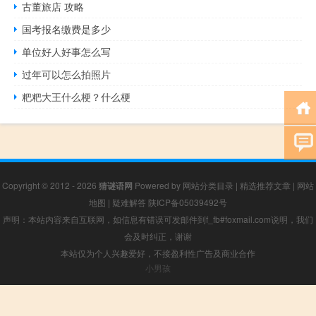
古董旅店 攻略
国考报名缴费是多少
单位好人好事怎么写
过年可以怎么拍照片
粑粑大王什么梗？什么梗
Copyright © 2012 - 2026
猜谜语网
Powered by
网站分类目录
|
精选推荐文章
|
网站
地图
|
疑难解答
陕ICP备05039492号
声明：本站内容来自互联网，如信息有错误可发邮件到f_fb#foxmail.com说明，我们
会及时纠正，谢谢
本站仅为个人兴趣爱好，不接盈利性广告及商业合作
小男孩