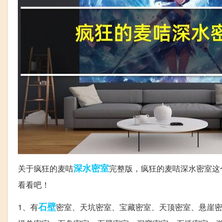
深水
密室
关于疯狂的麦咭
完整版，疯狂的麦咭深水密室这
看看吧！
石壁
1、有
密室、天坑密室、宝藏密室、天顶密室、悬崖