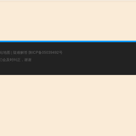
站地图
|
疑难解答
陕ICP备05039492号
，我们会及时纠正，谢谢