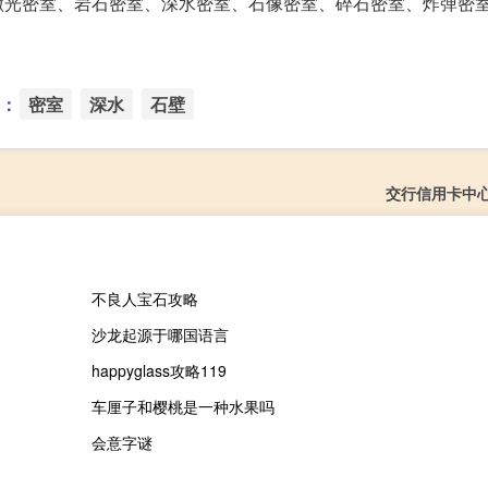
激光密室、岩石密室、深水密室、石像密室、碎石密室、炸弹密
：
密室
深水
石壁
交行信用卡中
不良人宝石攻略
沙龙起源于哪国语言
happyglass攻略119
车厘子和樱桃是一种水果吗
会意字谜