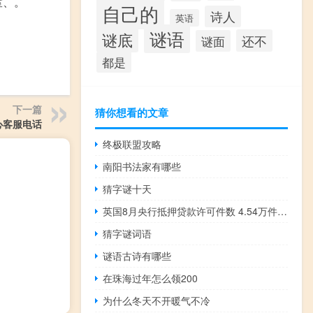
室、。
自己的
诗人
英语
谜语
谜底
还不
谜面
都是
下一篇
猜你想看的文章
心客服电话
终极联盟攻略
南阳书法家有哪些
猜字谜十天
英国8月央行抵押贷款许可件数 4.54万件预期 4.74万件前值 4.94万件
猜字谜词语
谜语古诗有哪些
在珠海过年怎么领200
为什么冬天不开暖气不冷