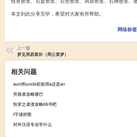
怪兽密室、石盘密室、石壁密室、洞窟密室、石捶密室、
本文到此分享完毕，希望对大家有所帮助。
网络标签
上一篇
梦见周易算卦（周公算梦）
相关问题
aunt和uncle前面用a还是an
旁观者攻略哑巴
快穿之虐渣攻略69书吧
t字谜拼图
对外汉语专业学什么