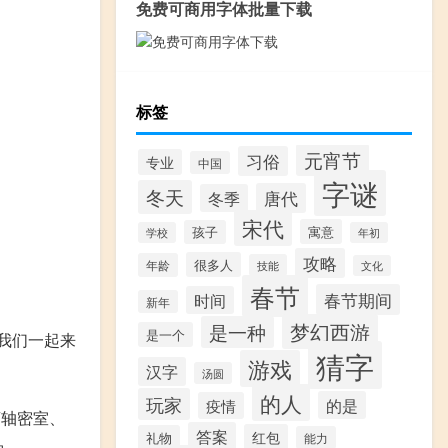
免费可商用字体批量下载
标签
元宵节
习俗
专业
中国
字谜
冬天
唐代
冬季
宋代
寓意
孩子
学校
年初
攻略
很多人
年龄
技能
文化
春节
春节期间
时间
新年
梦幻西游
是一种
是一个
我们一起来
猜字
游戏
汉字
汤圆
的人
玩家
的是
疫情
滚轴密室、
答案
红包
礼物
能力