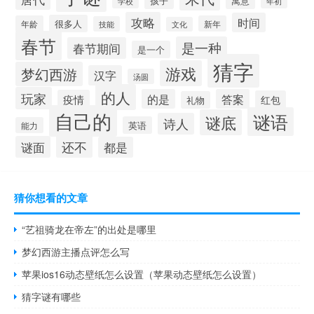
寓意
孩子
学校
年初
攻略
时间
很多人
年龄
新年
技能
文化
春节
是一种
春节期间
是一个
猜字
游戏
梦幻西游
汉字
汤圆
的人
玩家
的是
答案
疫情
红包
礼物
自己的
谜语
谜底
诗人
英语
能力
还不
谜面
都是
猜你想看的文章
“艺祖骑龙在帝左”的出处是哪里
梦幻西游主播点评怎么写
苹果ios16动态壁纸怎么设置（苹果动态壁纸怎么设置）
猜字谜有哪些