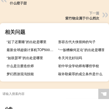
什么橙子甜
下一篇
紫竹物业属于什么档次
相关问题
“起了还重睡”的出处是哪里
形容古代大侠很帅的句子
最新全球超级计算机TOP500：美国Frontier蝉联第一
“一饭糟糠何足论”的出处是哪里
“如鼓瑟琴”的出处是哪里
冬天河北好玩吗
什么是注册造价师
初中毕业学幼师有哪些学校
梦幻西游混沌技能
敲诈勒索罪的成立条件是什么
☚
公告