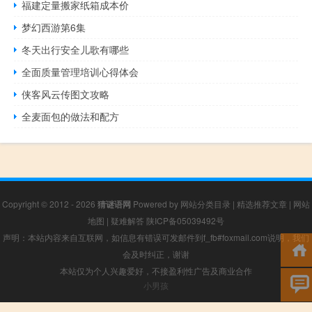
福建定量搬家纸箱成本价
梦幻西游第6集
冬天出行安全儿歌有哪些
全面质量管理培训心得体会
侠客风云传图文攻略
全麦面包的做法和配方
Copyright © 2012 - 2026
猜谜语网
Powered by
网站分类目录
|
精选推荐文章
|
网站
地图
|
疑难解答
陕ICP备05039492号
声明：本站内容来自互联网，如信息有错误可发邮件到f_fb#foxmail.com说明，我们
会及时纠正，谢谢
本站仅为个人兴趣爱好，不接盈利性广告及商业合作
小男孩