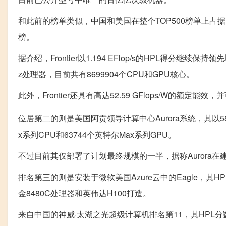
和此前的榜单类似，中国和美国在整个TOP500榜单上占
榜。
据介绍，Frontier以1.194 EFlop/s的HPL得分继续保持
z处理器，目前共有8699904个CPU和GPU核心。
此外，Frontier还具有高达52.59 GFlops/W的额定能效
位居第二的则是美国阿贡领导计算中心Aurora系统，其以585.3
x系列CPU和63744个英特尔Max系列GPU。
不过目前其仅部署了计划最终规模的一半，据称Aurora在建设完成
排名第三的则是安装于微软美国Azure云中的Eagle，其HP
金8480C处理器和英伟达H100打造。
来自中国的神威·太湖之光超级计算机排名第11，其HPL分数为