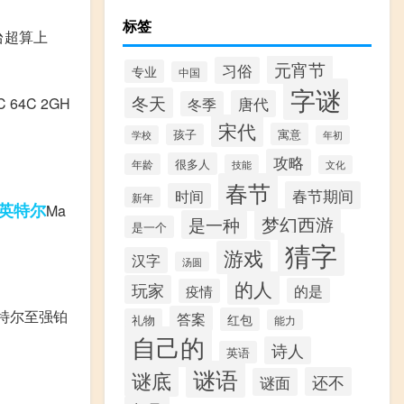
标签
台超算上
元宵节
习俗
专业
中国
字谜
冬天
64C 2GH
唐代
冬季
宋代
寓意
孩子
学校
年初
攻略
很多人
年龄
技能
文化
春节
春节期间
时间
新年
英特尔
Ma
梦幻西游
是一种
是一个
猜字
游戏
汉字
汤圆
的人
玩家
的是
疫情
英特尔至强铂
答案
红包
礼物
能力
自己的
诗人
英语
谜语
谜底
还不
谜面