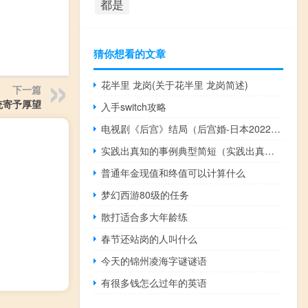
都是
猜你想看的文章
花半里 龙岗(关于花半里 龙岗简述)
下一篇
系统寄予厚望
入手switch攻略
电视剧《后宫》结局（后宫婚-日本2022年岛崎遥香主演的电视剧简介）
实践出真知的事例典型简短（实践出真知的事例）
普通年金现值和终值可以计算什么
梦幻西游80级的任务
散打适合多大年龄练
春节还站岗的人叫什么
今天的锦州凌海字谜谜语
有很多钱怎么过年的英语