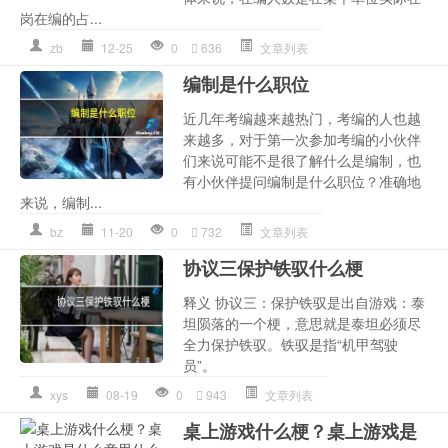
岗在编的占...
zb
12-25
0
636
文章列表
编制是什么职位
近几年考编越来越热门，考编的人也越
来越多，对于第一次参加考编的小伙伴
们来说可能不是很了解什么是编制，也
有小伙伴提问编制是什么职位？准确地
来说，编制...
bz
11-20
0
732
文章列表
协议三保护铁驭什么梗
释义 协议三：保护铁驭是出自游戏：泰
坦陨落的一个梗，意思就是泰坦必须尽
全力保护铁驭。铁驭是指“机甲驾驶
员”。
xys
08-19
0
943
文章列表
桌上游戏什么梗？桌上游戏是