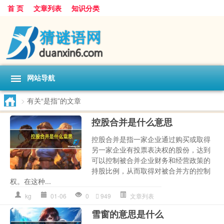
首 页
文章列表
知识分类
网站导航
>
有关“是指”的文章
控股合并是什么意思
控股合并是指一家企业通过购买或取得
另一家企业有投票表决权的股份，达到
可以控制被合并企业财务和经营政策的
持股比例，从而取得对被合并方的控制
权。在这种...
kg
01-06
0
949
文章列表
雪窗的意思是什么