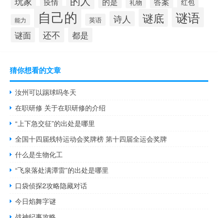
的人
玩家
的是
答案
疫情
红包
礼物
自己的
谜语
谜底
诗人
英语
能力
还不
谜面
都是
猜你想看的文章
汝州可以踢球吗冬天
在职研修 关于在职研修的介绍
“上下急交征”的出处是哪里
全国十四届残特运动会奖牌榜 第十四届全运会奖牌
什么是生物化工
“飞泉落处满潭雷”的出处是哪里
口袋侦探2攻略隐藏对话
今日焰舞字谜
战神纪事攻略