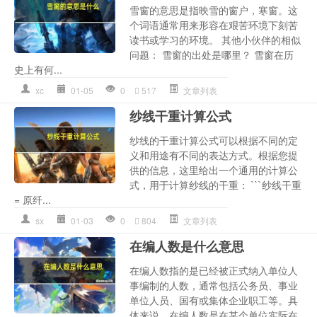
雪窗的意思是指映雪的窗户，寒窗。这
个词语通常用来形容在艰苦环境下刻苦
读书或学习的环境。 其他小伙伴的相似
问题： 雪窗的出处是哪里？ 雪窗在历
史上有何...
xc
01-05
0
517
文章列表
纱线干重计算公式
纱线的干重计算公式可以根据不同的定
义和用途有不同的表达方式。根据您提
供的信息，这里给出一个通用的计算公
式，用于计算纱线的干重： ```纱线干重
= 原纤...
sx
01-03
0
804
文章列表
在编人数是什么意思
在编人数指的是已经被正式纳入单位人
事编制的人数，通常包括公务员、事业
单位人员、国有或集体企业职工等。具
体来说，在编人数是在某个单位实际在