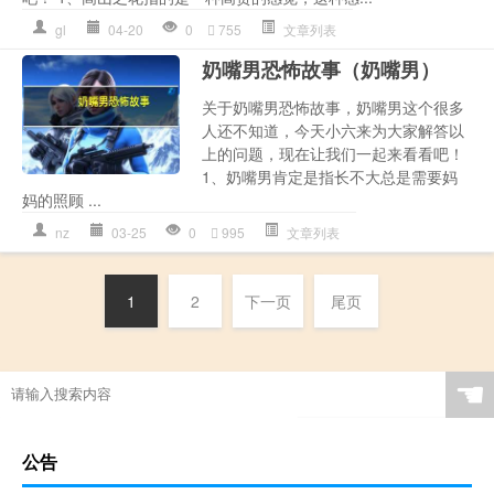
gl
04-20
0
755
文章列表
奶嘴男恐怖故事（奶嘴男）
关于奶嘴男恐怖故事，奶嘴男这个很多
人还不知道，今天小六来为大家解答以
上的问题，现在让我们一起来看看吧！
1、奶嘴男肯定是指长不大总是需要妈
妈的照顾 ...
nz
03-25
0
995
文章列表
1
2
下一页
尾页
☚
公告