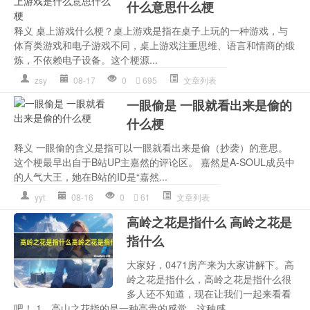
什么意思什么梗
释义 桌上游戏什么梗？桌上游戏是指在桌子上玩的一种游戏，与
体育类游戏和电子游戏不同，桌上游戏注重思维、语言和情商的锻
炼，不依赖电子设备。这个梗源...
zsy
08-17
0
695
文章列表
一眼偷是 一眼就看出来是偷的
什么梗
释义 一眼偷的含义是指可以一眼就看出来是偷（抄袭）的意思。
这个梗最早出自于B站UP主嘉然的评论区。 嘉然是A-SOUL成员中
的人气大王，她在B站的ID是“嘉然...
yyt
08-16
0
61
文章列表
高岭之花是指什么 高岭之花是
指什么
大家好，0471房产来为大家讲解下。高
岭之花是指什么，高岭之花是指什么很
多人还不知道，现在让我们一起来看看
吧！ 1、高山之花指的是一种高贵的感觉，这种感...