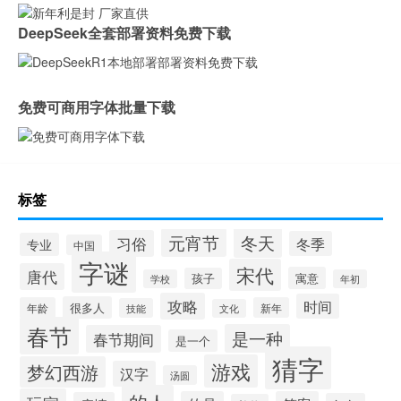
DeepSeek全套部署资料免费下载
免费可商用字体批量下载
标签
冬天
元宵节
习俗
冬季
专业
中国
字谜
宋代
唐代
寓意
孩子
学校
年初
攻略
时间
很多人
年龄
新年
技能
文化
春节
是一种
春节期间
是一个
猜字
游戏
梦幻西游
汉字
汤圆