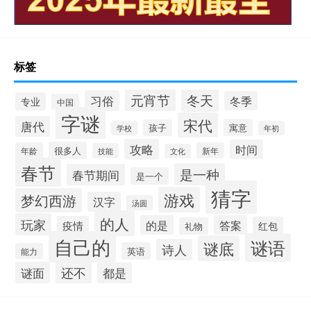
标签
冬天
元宵节
习俗
冬季
专业
中国
字谜
宋代
唐代
寓意
孩子
学校
年初
攻略
时间
很多人
年龄
新年
技能
文化
春节
是一种
春节期间
是一个
猜字
游戏
梦幻西游
汉字
汤圆
的人
玩家
的是
答案
疫情
红包
礼物
自己的
谜语
谜底
诗人
英语
能力
还不
谜面
都是