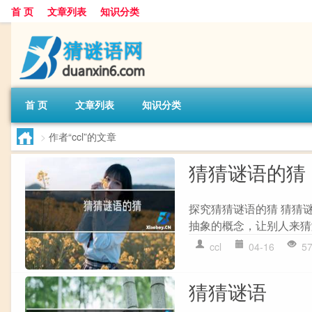
首 页
文章列表
知识分类
首 页
文章列表
知识分类
>
作者“ccl”的文章
猜猜谜语的猜
探究猜猜谜语的猜 猜猜
抽象的概念，让别人来猜
ccl
04-16
5
猜猜谜语