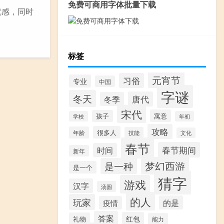
免费可商用字体批量下载
就感，同时
标签
元宵节
习俗
专业
中国
字谜
冬天
唐代
冬季
宋代
寓意
孩子
学校
年初
攻略
很多人
年龄
技能
文化
春节
春节期间
时间
新年
梦幻西游
是一种
是一个
猜字
游戏
汉字
汤圆
的人
玩家
的是
疫情
答案
红包
礼物
能力