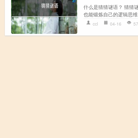
什么是猜猜谜语？ 猜猜
也能锻炼自己的逻辑思维和
ccl
04-16
5