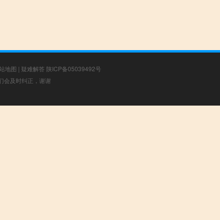
站地图
|
疑难解答
陕ICP备05039492号
，我们会及时纠正，谢谢