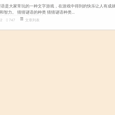
谜语是大家常玩的一种文字游戏，在游戏中得到的快乐让人有成
智力。 猜猜谜语的种类 猜猜谜语种类...
72
747
文章列表