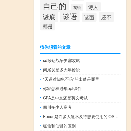
自己的
诗人
英语
谜语
谜底
还不
谜面
都是
猜你想看的文章
sd敢达战争要塞攻略
阑尾炎是多大年龄段
“天道难知龟不信”的出处是哪里
你家怎样过年ppt课件
CFA是中文还是英文考试
四川多少人高考
Focus是许多人迫不及待想要使用的iOS15功能
狐仙和仙狐的区别