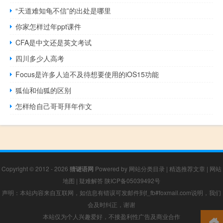
“天道难知龟不信”的出处是哪里
你家怎样过年ppt课件
CFA是中文还是英文考试
四川多少人高考
Focus是许多人迫不及待想要使用的iOS15功能
狐仙和仙狐的区别
怎样给自己哥哥拜年作文
Copyright © 2012 - 2026
猜谜语网
Powered by
网站分类目录
|
精选推荐文章
|
网站
地图
|
疑难解答
陕ICP备05039492号
声明：本站内容来自互联网，如信息有错误可发邮件到f_fb#foxmail.com说明，我们
会及时纠正，谢谢
本站仅为个人兴趣爱好，不接盈利性广告及商业合作