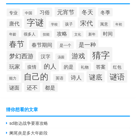
冬天
元宵节
习俗
冬季
专业
中国
字谜
宋代
唐代
寓意
孩子
学校
年初
攻略
时间
很多人
年龄
新年
技能
文化
春节
是一种
春节期间
是一个
猜字
游戏
梦幻西游
汉字
汤圆
的人
玩家
的是
答案
疫情
红包
礼物
自己的
谜语
谜底
诗人
英语
能力
还不
谜面
都是
猜你想看的文章
sd敢达战争要塞攻略
阑尾炎是多大年龄段