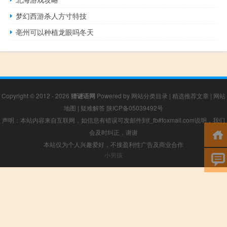
梦幻西游杀人方寸特技
亳州可以种植龙眼吗冬天
Copyright © 2012 - 2026
猜谜语网
Powered by
网站分类目录
|
精选推荐文章
|
网站
地图
|
疑难解答
陕ICP备05039492号
声明：本站内容来自互联网，如信息有错误可发邮件到f_fb#foxmail.com说明，我们
会及时纠正，谢谢
本站仅为个人兴趣爱好，不接盈利性广告及商业合作
小男孩