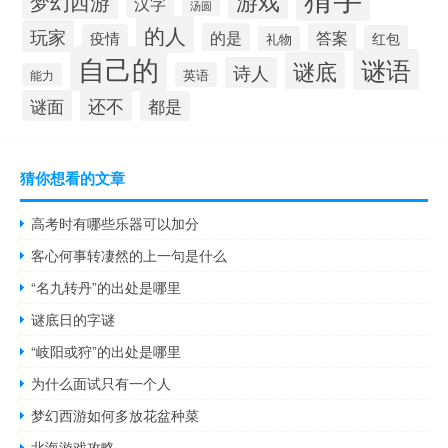
游戏
梦幻西游
汉字
汤圆
的人
玩家
的是
答案
疫情
红包
礼物
自己的
谜语
谜底
诗人
英语
能力
还不
谜面
都是
猜你想看的文章
高考时有哪些乐器可以加分
客心何事转凄然的上一句是什么
“名九转丹”的出处是哪里
谜底日的字谜
“岐阳或狩”的出处是哪里
为什么面试只有一个人
梦幻西游如何多放花盆种菜
北海游戏攻略