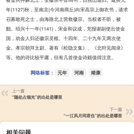
年(1127)秋，至南京(今河南商丘)向宋高宗上御衣书，请求
召募敢死之士，由海路北上营救徽宗。当权者不听，被
黜。绍兴十一年(1141)，宋金和议成，充报谢副使出使金
国，劝金人归还徽宗灵柩。十四年、二十九年又两次使
金。孝宗朝拜太尉。著有《松隐文集》、《北狩见闻录》
等。他的诗比较平庸，但有几首使金诗颇值得注意。
网络标签：
元年
河南
靖康
上一篇
“随处占烟光”的出处是哪里
下一篇
“一江风月同君住”的出处是哪里
相关问题