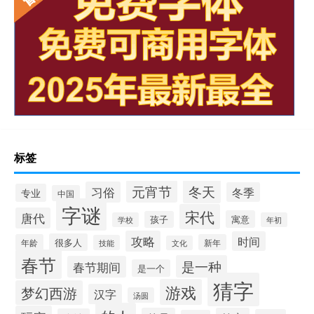
标签
冬天
元宵节
习俗
冬季
专业
中国
字谜
宋代
唐代
寓意
孩子
学校
年初
攻略
时间
很多人
年龄
新年
技能
文化
春节
是一种
春节期间
是一个
猜字
游戏
梦幻西游
汉字
汤圆