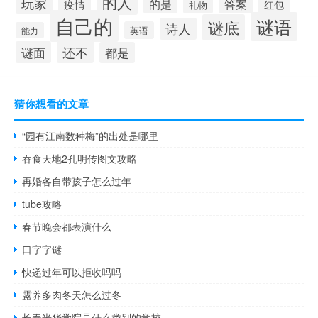
的人
玩家
的是
答案
疫情
红包
礼物
自己的
谜语
谜底
诗人
英语
能力
还不
谜面
都是
猜你想看的文章
“园有江南数种梅”的出处是哪里
吞食天地2孔明传图文攻略
再婚各自带孩子怎么过年
tube攻略
春节晚会都表演什么
口字字谜
快递过年可以拒收吗吗
露养多肉冬天怎么过冬
长春光华学院是什么类别的学校