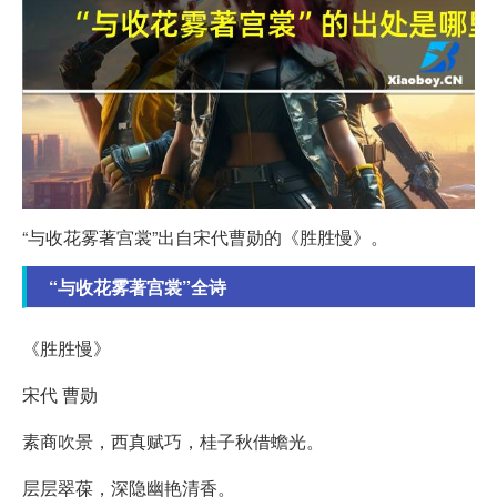
“与收花雾著宫裳”出自宋代曹勋的《胜胜慢》。
“与收花雾著宫裳”全诗
《胜胜慢》
宋代 曹勋
素商吹景，西真赋巧，桂子秋借蟾光。
层层翠葆，深隐幽艳清香。