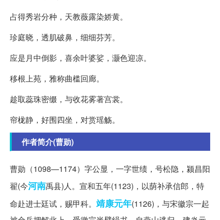
占得秀岩分种，天教薇露染娇黄。
珍庭晓，透肌破鼻，细细芬芳。
应是月中倒影，喜余叶婆娑，灏色迎凉。
移根上苑，雅称曲槛回廊。
趁取蕊珠密缀，与收花雾著宫裳。
帘栊静，好围四坐，对赏瑶觞。
作者简介(曹勋)
曹勋（1098—1174）字公显，一字世绩，号松隐，颍昌阳
河南
翟(今
禹县)人。宣和五年(1123)，以荫补承信郎，特
靖康
元年
命赴进士廷试，赐甲科。
(1126)，与宋徽宗一起
被金兵押解北上，受徽宗半臂绢书，自燕山逃归。建炎元