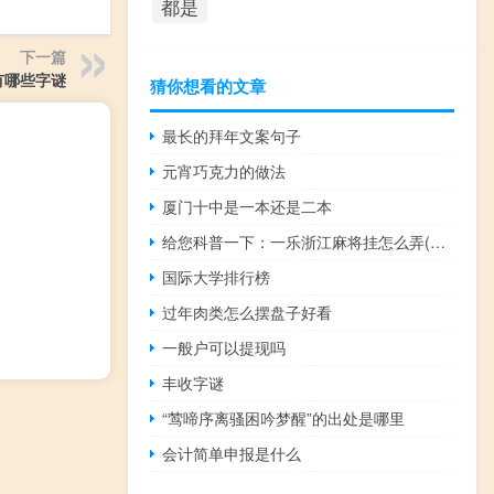
都是
下一篇
有哪些字谜
猜你想看的文章
最长的拜年文案句子
元宵巧克力的做法
厦门十中是一本还是二本
给您科普一下：一乐浙江麻将挂怎么弄(其实确实有挂)
国际大学排行榜
过年肉类怎么摆盘子好看
一般户可以提现吗
丰收字谜
“莺啼序离骚困吟梦醒”的出处是哪里
会计简单申报是什么