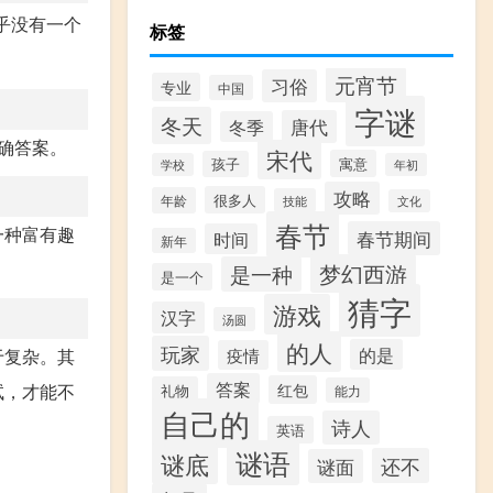
乎没有一个
标签
元宵节
习俗
专业
中国
字谜
冬天
唐代
冬季
正确答案。
宋代
寓意
孩子
学校
年初
攻略
很多人
年龄
技能
文化
春节
一种富有趣
春节期间
时间
新年
梦幻西游
是一种
是一个
猜字
游戏
汉字
汤圆
的人
玩家
的是
于复杂。其
疫情
答案
试，才能不
红包
礼物
能力
自己的
诗人
英语
谜语
谜底
还不
谜面