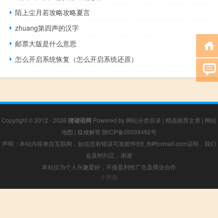
陌上尘月若攻略攻略夏言
zhuang第四声的汉字
邮票大版是什么意思
怎么开启系统恢复（怎么开启系统还原）
Copyright © 2012 - 2026
猜谜语网
Powered by
网站分类目录
|
精选推荐文章
|
网站
地图
|
疑难解答
陕ICP备05039492号
声明：本站内容来自互联网，如信息有错误可发邮件到f_fb#foxmail.com说明，我们
会及时纠正，谢谢
本站仅为个人兴趣爱好，不接盈利性广告及商业合作
小男孩