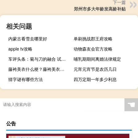
下一篇
郑州市多大年龄发高龄补贴
相关问题
内蒙古看雪去哪里好
单刷挑战郡王府攻略
apple tv攻略
动物森友会官方攻略
车评头条：菊与刀的融合 试雷克萨斯RC 200t F SPORT
哺乳期期间离婚法律规定
藤袴美衣什么梗？藤袴美衣是什么意思什么梗
元宵元宵节是农历几日
猜字谜有哪些方法
四万定期一年多少利息
☚
公告