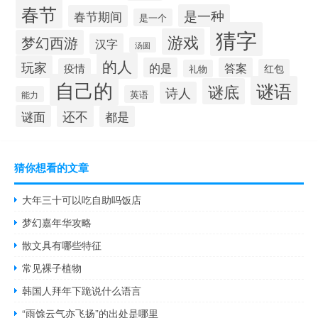
春节
是一种
春节期间
是一个
猜字
游戏
梦幻西游
汉字
汤圆
的人
玩家
的是
答案
疫情
红包
礼物
自己的
谜语
谜底
诗人
英语
能力
还不
谜面
都是
猜你想看的文章
大年三十可以吃自助吗饭店
梦幻嘉年华攻略
散文具有哪些特征
常见裸子植物
韩国人拜年下跪说什么语言
“雨馀云气亦飞扬”的出处是哪里