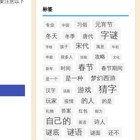
要注意以下
标签
元宵节
习俗
专业
中国
字谜
冬天
唐代
冬季
宋代
寓意
孩子
学校
年初
攻略
很多人
年龄
技能
文化
春节
春节期间
时间
新年
梦幻西游
是一种
是一个
猜字
游戏
汉字
汤圆
的人
玩家
的是
疫情
答案
红包
礼物
能力
自己的
诗人
英语
谜语
谜底
还不
谜面