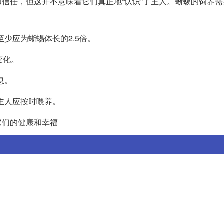
信任，但这并不意味着它们真正地“认识”了主人。蜥蜴的饲养需
至少应为蜥蜴体长的2.5倍。
变化。
息。
此主人应按时喂养。
它们的健康和幸福