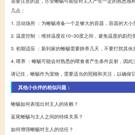
需要注意的是，尽管蜥蜴可能会对主人产生一定的熟悉感和
几点：
1. 活动场所 ：为蜥蜴准备一个足够大的容器，容器的大小
2. 温度控制 ：维持温度在10~30度之间，避免温度的剧烈
3. 初期适应 ：新到家的蜥蜴需要静养几天，不要打扰其休
4. 喂养 ：蜥蜴可能会对熟悉的喂食者产生条件反射，因
请记住，蜥蜴作为宠物，需要适当的照顾和关注，以确保
其他小伙伴的相似问题：
蜥蜴如何表现出对主人的依赖？
蓝尾蜥蜴与主人之间的特殊关系？
如何增强蜥蜴对主人的信任？