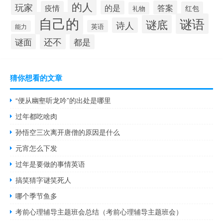
的人
玩家
的是
答案
疫情
红包
礼物
自己的
谜语
谜底
诗人
英语
能力
还不
谜面
都是
猜你想看的文章
“便从幽壑听龙吟”的出处是哪里
过年都吃啥肉
孙悟空三次离开唐僧的原因是什么
元宵怎么下发
过年是要做的事情英语
搞笑猜字谜笑死人
哪个季节鱼多
考前心理辅导主题班会总结（考前心理辅导主题班会）