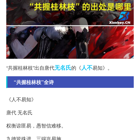
无名氏
人不
“共握桂林枝”出自唐代
的《
易知》。
“共握桂林枝”全诗
《人不易知》
唐代 无名氏
权衡谅匪易，愚智信难移。
九德皆殊进，三端岂易施。