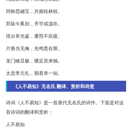
同称昆岫宝，共握桂林枝。
郑鼠今奚别，齐竽或滥吹。
瑶台有光鉴，屡照不应疲。
片善当无掩，先鸣贵在斯。
龙门峻且极，骥足庶来驰。
太息李元礼，期君幸一知。
《人不易知》无名氏 翻译、赏析和诗意
诗词《人不易知》是一首唐代无名氏的诗作。下面是对这
首诗词的翻译和赏析：
人不易知