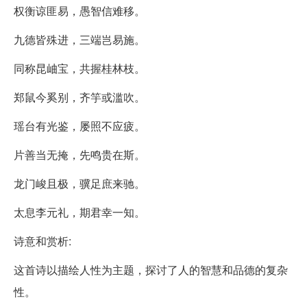
权衡谅匪易，愚智信难移。
九德皆殊进，三端岂易施。
同称昆岫宝，共握桂林枝。
郑鼠今奚别，齐竽或滥吹。
瑶台有光鉴，屡照不应疲。
片善当无掩，先鸣贵在斯。
龙门峻且极，骥足庶来驰。
太息李元礼，期君幸一知。
诗意和赏析:
这首诗以描绘人性为主题，探讨了人的智慧和品德的复杂
性。