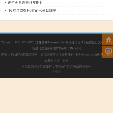
虎年创意吉祥拜年图片
“园有江南数种梅”的出处是哪里
Copyright © 2012 - 2026
猜谜语网
Powered by
网站分类目录
|
精选推荐文章
|
网站
地图
|
疑难解答
陕ICP备05039492号
声明：本站内容来自互联网，如信息有错误可发邮件到f_fb#foxmail.com说明，我们
会及时纠正，谢谢
本站仅为个人兴趣爱好，不接盈利性广告及商业合作
小男孩