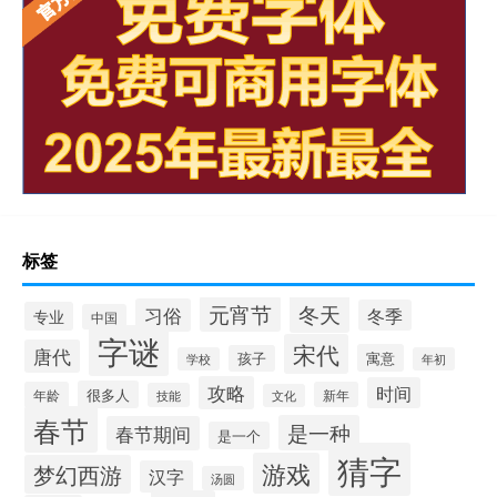
标签
冬天
元宵节
习俗
冬季
专业
中国
字谜
宋代
唐代
寓意
孩子
学校
年初
攻略
时间
很多人
年龄
新年
技能
文化
春节
是一种
春节期间
是一个
猜字
游戏
梦幻西游
汉字
汤圆