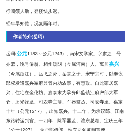
行圃须人助，登楼怯步迟。
经年早知倦，况复隔年时。
作者简介(岳珂)
公元
岳珂(
1183～公元1243) ，南宋文学家。字肃之，号
嘉兴
亦斋，晚号倦翁。相州汤阴（今属河南）人。寓居
（今属浙江）。岳飞之孙，岳霖之子。宋宁宗时，以奉议
郎权发遣嘉兴军府兼管内劝农事，有惠政。自此家居嘉
兴，住宅在金佗坊。嘉泰末为承务郎监镇江府户部大军
仓，历光禄丞、司农寺主簿、军器监丞、司农寺丞。嘉定
十年（公元1217），出知嘉兴。十二年，为承议郎、江南
东路转运判官。十四年，除军器监、淮东总领。宝庆三年
（公元1227），为户部侍郎、淮东总领兼制置使。