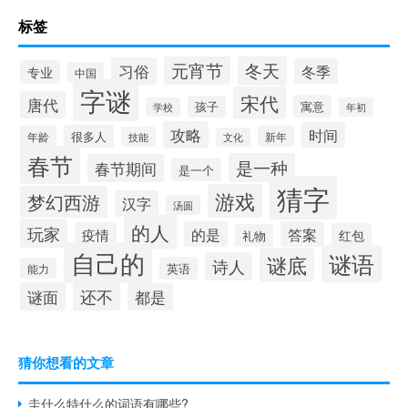
标签
冬天
元宵节
习俗
冬季
专业
中国
字谜
宋代
唐代
寓意
孩子
学校
年初
攻略
时间
很多人
年龄
新年
技能
文化
春节
是一种
春节期间
是一个
猜字
游戏
梦幻西游
汉字
汤圆
的人
玩家
的是
答案
疫情
红包
礼物
自己的
谜语
谜底
诗人
英语
能力
还不
谜面
都是
猜你想看的文章
圭什么特什么的词语有哪些?