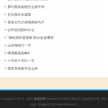
梦幻西游金刚怎么抓不到
石头探出头谜底
形容古代大侠很帅的句子
过年回沈阳叫什么
“倒松因作度溪桥”的出处是哪里
山珍海味打一字
绣湖根源攻略8
十字对十字打一字
西班牙的医学怎么样
Copyright © 2012 - 2026
猜谜语网
Powered by
网站分类目录
|
精选推荐文章
|
网站
地图
|
疑难解答
陕ICP备05039492号