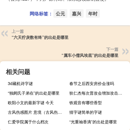
网络标签：
公元
嘉兴
年时
上一篇
“六天狞戾数有终”的出处是哪里
下一篇
“属车小儒风埃底”的出处是哪里
相关问题
3d藏机诗字谜
春节之后西安房价会涨吗
“独阏氏子弟在”的出处是哪里
狄仁杰每次普攻会增加攻击速度
欧阳小文的最新字谜 今天
铁观音有哪些香型
古风伤感图片 意境（古风伤感图片）
猜字谜简单的字谜
仁爱学院属于什么档次
“光重袖香滴”的出处是哪里