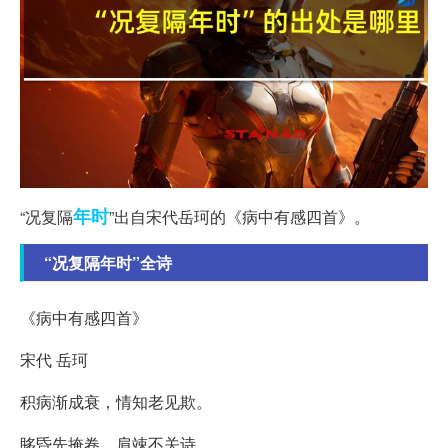
年时
“况复隔
”出自宋代岳珂的《病中有感四首》。
“况复隔年时”全诗
《病中有感四首》
宋代 岳珂
积病渐成衰，情知老见欺。
眵昏先掩卷，肩竦不关诗。