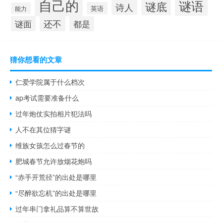
自己的
谜语
谜底
诗人
英语
能力
还不
谜面
都是
猜你想看的文章
仁爱学院属于什么档次
ap考试需要准备什么
过年炮仗实拍相片犯法吗
人不在其位猜字谜
维族女孩怎么过春节的
肥城春节允许放烟花炮吗
“赤手开荒径”的出处是哪里
“尽醉欲忘机”的出处是哪里
过年串门拿礼品算不算世故