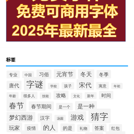
标签
冬天
元宵节
习俗
冬季
专业
中国
字谜
宋代
唐代
寓意
孩子
学校
年初
攻略
时间
很多人
年龄
新年
技能
文化
春节
是一种
春节期间
是一个
猜字
游戏
梦幻西游
汉字
汤圆
的人
玩家
的是
答案
疫情
红包
礼物