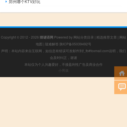
郑州哪个KTV好玩
Copyright © 2012 - 2026
猜谜语网
Powered by
网站分类目录
|
精选推荐文章
|
网站
地图
|
疑难解答
陕ICP备05039492号
声明：本站内容来自互联网，如信息有错误可发邮件到f_fb#foxmail.com说明，我们
会及时纠正，谢谢
本站仅为个人兴趣爱好，不接盈利性广告及商业合作
小男孩