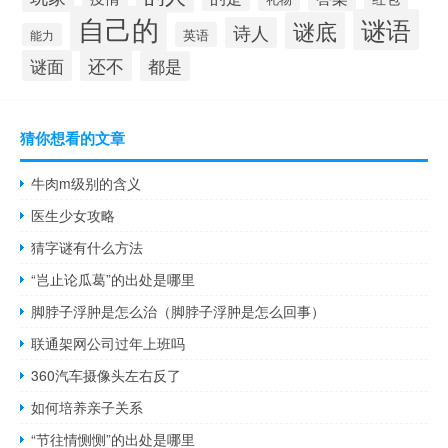
自己的
谜语
谜底
诗人
英语
能力
还不
谜面
都是
猜你想看的文章
牛肉m级别的含义
医生少女攻略
猜字谜有什么方法
“岂止论瓜葛”的出处是哪里
脚脖子浮肿是怎么治（脚脖子浮肿是怎么回事）
联通架网公司过年上班吗
360汽车摄像头左右反了
如何培养亲子关系
“节往情恻恻”的出处是哪里