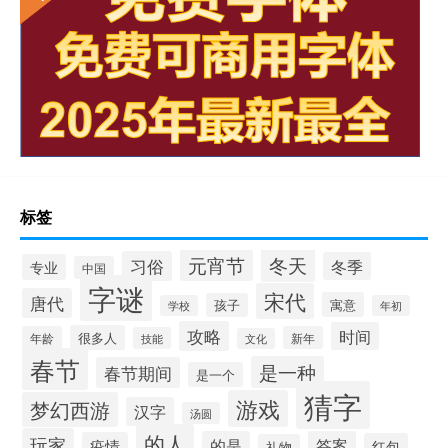
标签
冬天
元宵节
习俗
冬季
专业
中国
字谜
宋代
唐代
寓意
孩子
学校
年初
攻略
时间
很多人
年龄
新年
技能
文化
春节
是一种
春节期间
是一个
猜字
游戏
梦幻西游
汉字
汤圆
的人
玩家
的是
答案
疫情
红包
礼物