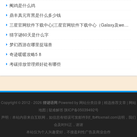
阉鸡是什么鸡
鼎丰真元宵黑是什么多少钱
三星官网软件下载中心(三星官网软件下载中心（Galaxy及wearable)）
猜字谜60天是什么字
梦幻西游在哪里捉瑞兽
奇迹暖暖攻略5 8
考碳排放管理师好处有哪些
Copyright © 2012 - 2026
猜谜语网
Powered by
网站分类目录
|
精选推荐文章
|
网站
地图
|
疑难解答
陕ICP备05039492号
声明：本站内容来自互联网，如信息有错误可发邮件到f_fb#foxmail.com说明，我们
会及时纠正，谢谢
本站仅为个人兴趣爱好，不接盈利性广告及商业合作