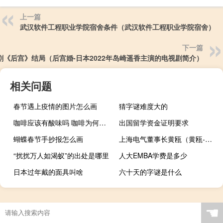
上一篇
武汉软件工程职业学院宿舍条件（武汉软件工程职业学院宿舍）
下一篇
剧《后宫》结局（后宫婚-日本2022年岛崎遥香主演的电视剧简介）
相关问题
春节遇上疫情的图片怎么画
猜字谜难度大的
咖啡应该有酸味吗 咖啡为何会有酸味
出国留学资金证明要求
蝴蝶春节手抄报怎么画
上海电气董事长黄瓯（黄瓯-上海电气集团股份有限公司前任总裁介绍）
“扰扰万人如渴蚁”的出处是哪里
人大EMBA学费是多少
日本过年戴的面具叫啥
六十天的字谜是什么
☚