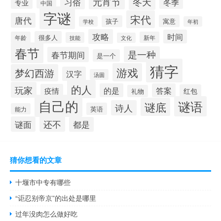
冬天
元宵节
习俗
冬季
专业
中国
字谜
宋代
唐代
寓意
孩子
学校
年初
攻略
时间
很多人
年龄
新年
技能
文化
春节
是一种
春节期间
是一个
猜字
游戏
梦幻西游
汉字
汤圆
的人
玩家
的是
答案
疫情
红包
礼物
自己的
谜语
谜底
诗人
英语
能力
还不
谜面
都是
猜你想看的文章
十堰市中专有哪些
“讵忍别帝京”的出处是哪里
过年没肉怎么做好吃