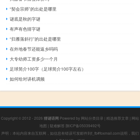
“契会宗师”的出处是哪里
谜底是秋的字谜
有声有色猜字谜
“归雁落斜行”的出处是哪里
在外地春节还能返乡吗吗
大专幼师工资多少一个月
足球简介100字（足球简介100字左右）
如何给对讲机调频
Copyright © 2012 - 2026
猜谜语网
Powered by
网站分类目录
|
精选推荐文章
|
网站
地图
|
疑难解答
陕ICP备05039492号
声明：本站内容来自互联网，如信息有错误可发邮件到f_fb#foxmail.com说明，我们