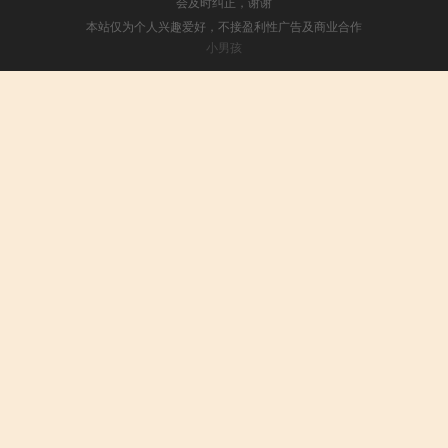
会及时纠正，谢谢
本站仅为个人兴趣爱好，不接盈利性广告及商业合作
小男孩