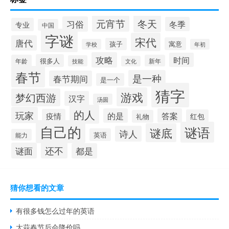
冬天
元宵节
习俗
冬季
专业
中国
字谜
宋代
唐代
寓意
孩子
学校
年初
攻略
时间
很多人
年龄
新年
技能
文化
春节
是一种
春节期间
是一个
猜字
游戏
梦幻西游
汉字
汤圆
的人
玩家
的是
答案
疫情
红包
礼物
自己的
谜语
谜底
诗人
英语
能力
还不
谜面
都是
猜你想看的文章
有很多钱怎么过年的英语
大蒜春节后会降价吗