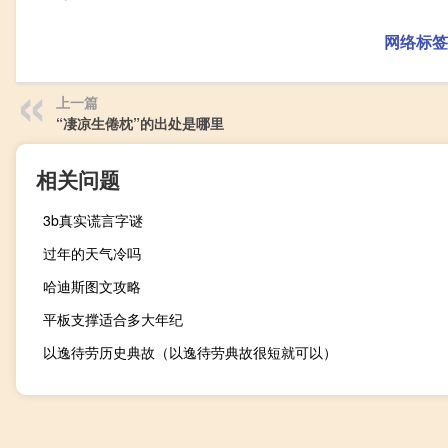
网络标签
上一篇
“凄凉生倦枕”的出处是哪里
相关问题
3b真实谎言字谜
过年的天气冷吗
哈迪斯图文攻略
平板支撑适合多大年纪
以逸待劳历史典故（以逸待劳典故很短就可以）