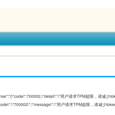
response":"{\"code\":700002,\"detail\":\"用户请求TPM超限，请减
\":{\"code\":\"700002\",\"message\":\"用户请求TPM超限，请减少t