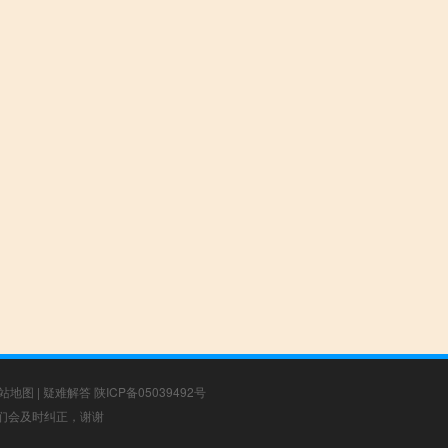
站地图
|
疑难解答
陕ICP备05039492号
，我们会及时纠正，谢谢