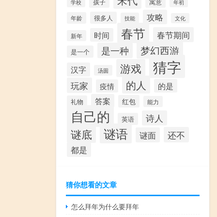
宋代
寓意
孩子
学校
年初
攻略
很多人
年龄
技能
文化
春节
春节期间
时间
新年
梦幻西游
是一种
是一个
猜字
游戏
汉字
汤圆
的人
玩家
的是
疫情
答案
红包
礼物
能力
自己的
诗人
英语
谜语
谜底
还不
谜面
都是
猜你想看的文章
怎么拜年为什么要拜年