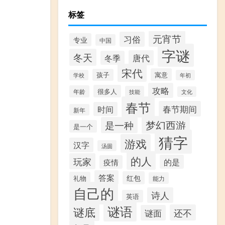
标签
元宵节
习俗
专业
中国
字谜
冬天
唐代
冬季
宋代
寓意
孩子
学校
年初
攻略
很多人
年龄
技能
文化
春节
春节期间
时间
新年
梦幻西游
是一种
是一个
猜字
游戏
汉字
汤圆
的人
玩家
的是
疫情
答案
红包
礼物
能力
自己的
诗人
英语
谜语
谜底
还不
谜面