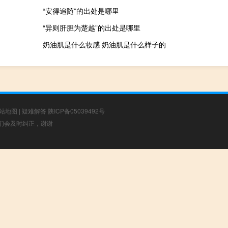
“安得追随”的出处是哪里
“异则肝胆为楚越”的出处是哪里
奶油肌是什么妆感 奶油肌是什么样子的
站地图
|
疑难解答
陕ICP备05039492号
，我们会及时纠正，谢谢