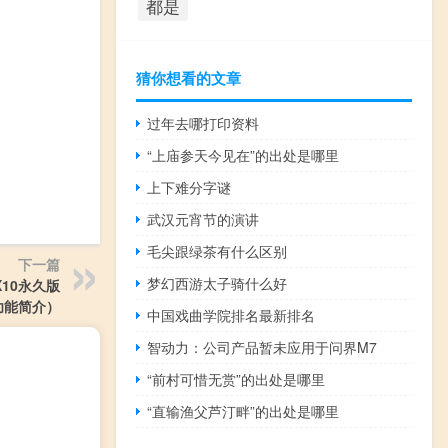
都是
猜你想看的文章
过年去哪打印资料
“上庙参天今见在”的出处是哪里
上下难分字谜
武汉元宵节的演讲
毛尖跟绿茶有什么区别
下一篇
梦幻西游太子骑什么好
X10永久版
版功能简介）
中国戏曲学院排名最新排名
智动力：公司产品暂未应用于问界M7
“前村可惜无赏”的出处是哪里
“直输渔父芦汀畔”的出处是哪里