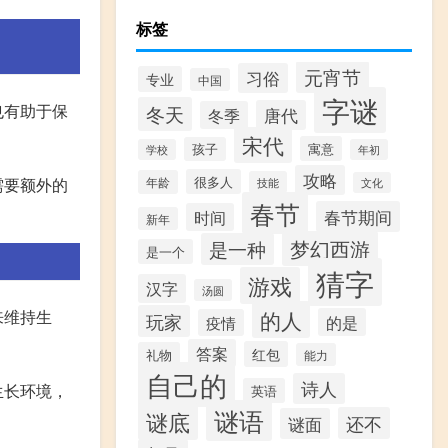
标签
元宵节
习俗
专业
中国
字谜
也有助于保
冬天
唐代
冬季
宋代
寓意
孩子
学校
年初
攻略
很多人
需要额外的
年龄
技能
文化
春节
春节期间
时间
新年
梦幻西游
是一种
是一个
猜字
游戏
汉字
汤圆
的人
来维持生
玩家
的是
疫情
答案
红包
礼物
能力
自己的
诗人
生长环境，
英语
谜语
谜底
还不
谜面