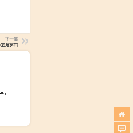
下一篇
豌豆发芽吗
全）