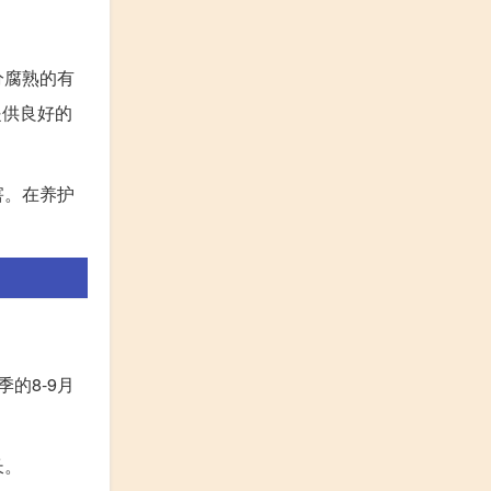
分腐熟的有
提供良好的
害。在养护
的8-9月
长。