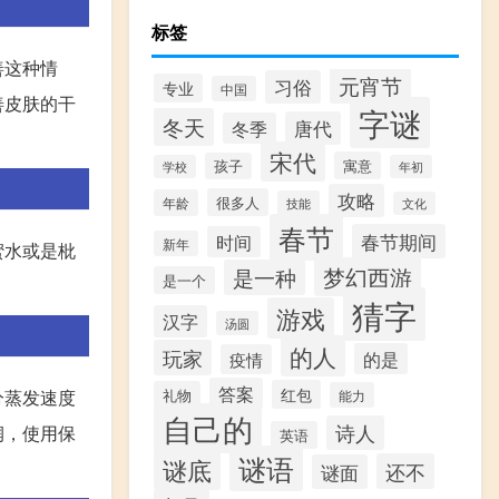
标签
善这种情
元宵节
习俗
专业
中国
善皮肤的干
字谜
冬天
唐代
冬季
宋代
寓意
孩子
学校
年初
攻略
很多人
年龄
技能
文化
春节
春节期间
时间
新年
蜜水或是枇
梦幻西游
是一种
是一个
。
猜字
游戏
汉字
汤圆
的人
玩家
的是
疫情
答案
红包
分蒸发速度
礼物
能力
自己的
诗人
润，使用保
英语
谜语
谜底
还不
谜面