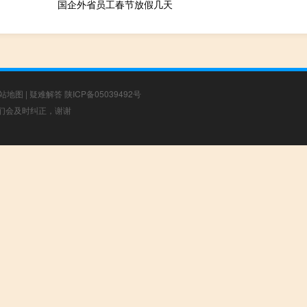
国企外省员工春节放假几天
站地图
|
疑难解答
陕ICP备05039492号
，我们会及时纠正，谢谢