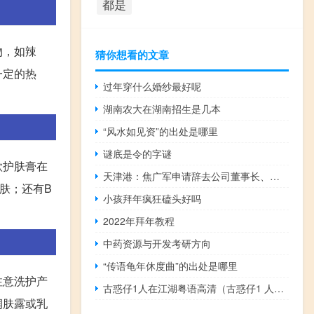
都是
物，如辣
猜你想看的文章
一定的热
过年穿什么婚纱最好呢
湖南农大在湖南招生是几本
“风水如见资”的出处是哪里
谜底是令的字谜
款护肤膏在
天津港：焦广军申请辞去公司董事长、董事职务
肤；还有B
小孩拜年疯狂磕头好吗
2022年拜年教程
中药资源与开发考研方向
“传语龟年休度曲”的出处是哪里
注意洗护产
古惑仔1人在江湖粤语高清（古惑仔1 人在江湖粤语高清）
润肤露或乳