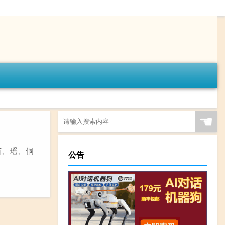
☚
苗、瑶、侗
公告