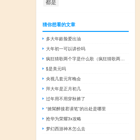
都是
猜你想看的文章
多大年龄脸爱出油
大年初一可以讲价吗
疯狂猜歌两个字是什么歌（疯狂猜歌两个字）
$是美元吗
央视几套元宵晚会
拜大年是正月初几
过年用不用穿秋裤了
“掀髯醉接君谟笔”的出处是哪里
抢华为荣耀3x攻略
梦幻西游神木怎么去