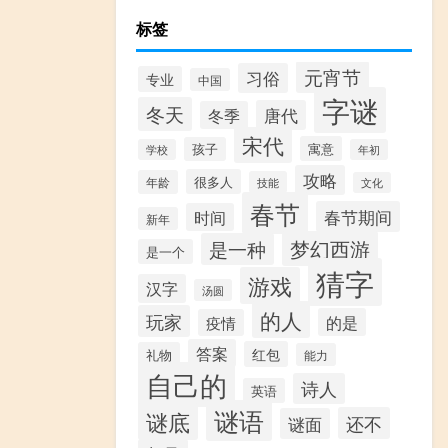
标签
元宵节
习俗
专业
中国
字谜
冬天
唐代
冬季
宋代
寓意
孩子
学校
年初
攻略
很多人
年龄
技能
文化
春节
春节期间
时间
新年
梦幻西游
是一种
是一个
猜字
游戏
汉字
汤圆
的人
玩家
的是
疫情
答案
红包
礼物
能力
自己的
诗人
英语
谜语
谜底
还不
谜面