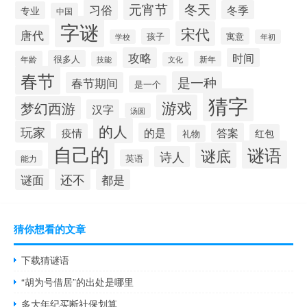
冬天
元宵节
习俗
冬季
专业
中国
字谜
宋代
唐代
寓意
孩子
学校
年初
攻略
时间
很多人
年龄
新年
技能
文化
春节
是一种
春节期间
是一个
猜字
游戏
梦幻西游
汉字
汤圆
的人
玩家
的是
答案
疫情
红包
礼物
自己的
谜语
谜底
诗人
英语
能力
还不
谜面
都是
猜你想看的文章
下载猜谜语
“胡为号借居”的出处是哪里
多大年纪买断社保划算