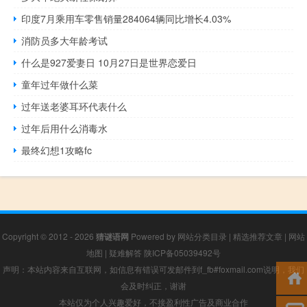
印度7月乘用车零售销量284064辆同比增长4.03%
消防员多大年龄考试
什么是927爱妻日 10月27日是世界恋爱日
童年过年做什么菜
过年送老婆耳环代表什么
过年后用什么消毒水
最终幻想1攻略fc
Copyright © 2012 - 2026
猜谜语网
Powered by
网站分类目录
|
精选推荐文章
|
网站
地图
|
疑难解答
陕ICP备05039492号
声明：本站内容来自互联网，如信息有错误可发邮件到f_fb#foxmail.com说明，我们
会及时纠正，谢谢
本站仅为个人兴趣爱好，不接盈利性广告及商业合作