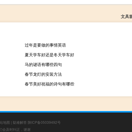
文具
过年是要做的事情英语
夏天学车好还是冬天学车好
马的谜语有哪些四句
春节龙灯的安装方法
春节美好祝福的诗句有哪些
站地图
|
疑难解答
陕ICP备05039492号
，我们会及时纠正，谢谢