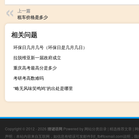
上一篇
租车价格是多少
相关问题
环保日几月几号（环保日是几月几日）
拉脱维亚新一届政府成立
重庆高考最高分是多少
考研考高数难吗
“略无风味笑鸣鸠”的出处是哪里
Copyright © 2012 - 2026
猜谜语网
Powered by
网站分类目录
|
精选推荐文章
|
网
声明：本站内容来自互联网，如信息有错误可发邮件到f_fb#foxmail.com说明