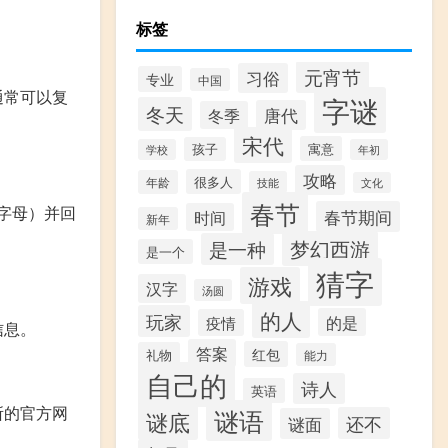
标签
元宵节
习俗
专业
中国
通常可以复
字谜
冬天
唐代
冬季
宋代
寓意
孩子
学校
年初
攻略
很多人
年龄
技能
文化
春节
字母）并回
春节期间
时间
新年
梦幻西游
是一种
是一个
猜字
游戏
汉字
汤圆
的人
玩家
的是
疫情
信息。
答案
红包
礼物
能力
自己的
诗人
英语
所的官方网
谜语
谜底
还不
谜面