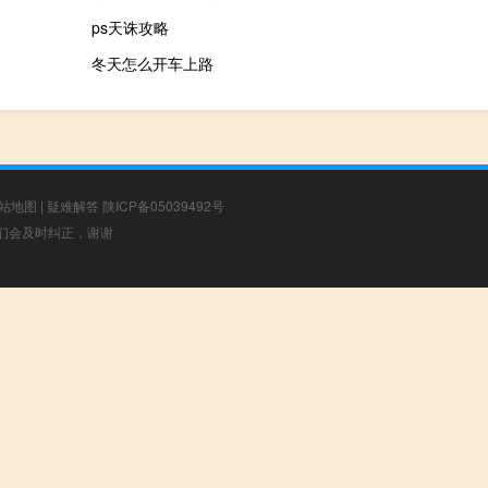
ps天诛攻略
冬天怎么开车上路
站地图
|
疑难解答
陕ICP备05039492号
，我们会及时纠正，谢谢