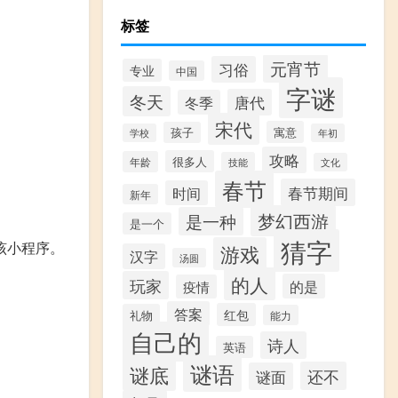
标签
元宵节
习俗
专业
中国
字谜
冬天
唐代
冬季
宋代
寓意
孩子
学校
年初
攻略
很多人
年龄
技能
文化
春节
春节期间
时间
新年
梦幻西游
是一种
是一个
猜字
该小程序。
游戏
汉字
汤圆
的人
玩家
的是
疫情
答案
红包
礼物
能力
自己的
诗人
英语
谜语
谜底
还不
谜面
。