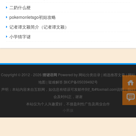
二奶什么梗
pokemonletsgo初始攻略
记者谭文颖简介（记者谭文颖）
小学猜字谜
Copyright © 2012 - 2026
猜谜语网
Powered by
网站分类目录
|
精选推荐文章
|
网站
地图
|
疑难解答
陕ICP备05039492号
声明：本站内容来自互联网，如信息有错误可发邮件到f_fb#foxmail.com说明，我们
会及时纠正，谢谢
本站仅为个人兴趣爱好，不接盈利性广告及商业合作
小男孩