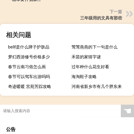
下一篇
三年级用的文具有那些
相关问题
belif是什么牌子护肤品
莺莺燕燕的下一句是什么
梦幻西游修号价格多少
禾苗的家猜字谜
春节云南习俗怎么画
过年种什么花生好看
春节可以驾车出游吗吗
海淘鞋子攻略
奇迹暖暖 宫苑芳踪攻略
河南省新乡市有几个胖东来
☚
公告