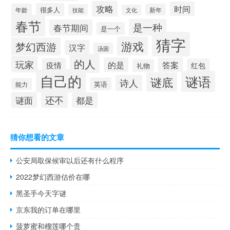
攻略
时间
很多人
年龄
新年
技能
文化
春节
是一种
春节期间
是一个
猜字
游戏
梦幻西游
汉字
汤圆
的人
玩家
的是
答案
疫情
红包
礼物
自己的
谜语
谜底
诗人
英语
能力
还不
谜面
都是
猜你想看的文章
公安局取保候审以后还有什么程序
2022梦幻西游估价在哪
黑圣手今天字谜
京东我的订单在哪里
菠萝蜜和榴莲哪个贵