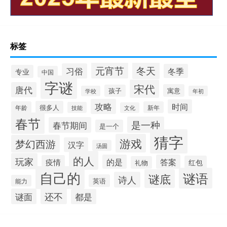
标签
冬天
元宵节
习俗
冬季
专业
中国
字谜
宋代
唐代
寓意
孩子
学校
年初
攻略
时间
很多人
年龄
新年
技能
文化
春节
是一种
春节期间
是一个
猜字
游戏
梦幻西游
汉字
汤圆
的人
玩家
的是
答案
疫情
红包
礼物
自己的
谜语
谜底
诗人
英语
能力
还不
谜面
都是