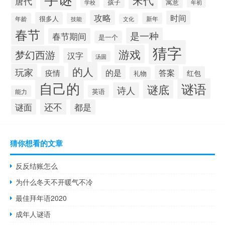
宋代
唐代
寓意
孩子
学校
年初
攻略
时间
很多人
年龄
新年
技能
文化
春节
是一种
春节期间
是一个
猜字
游戏
梦幻西游
汉字
汤圆
的人
玩家
的是
答案
疫情
红包
礼物
自己的
谜语
谜底
诗人
英语
能力
还不
谜面
都是
猜你想看的文章
反反结账怎么
为什么冬天不开暖气不冷
最佳拜年语2020
成年人谜语