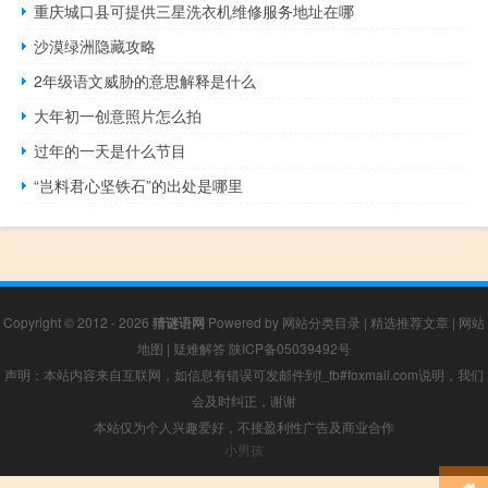
重庆城口县可提供三星洗衣机维修服务地址在哪
沙漠绿洲隐藏攻略
2年级语文威胁的意思解释是什么
大年初一创意照片怎么拍
过年的一天是什么节目
“岂料君心坚铁石”的出处是哪里
Copyright © 2012 - 2026
猜谜语网
Powered by
网站分类目录
|
精选推荐文章
|
网站
地图
|
疑难解答
陕ICP备05039492号
声明：本站内容来自互联网，如信息有错误可发邮件到f_fb#foxmail.com说明，我们
会及时纠正，谢谢
本站仅为个人兴趣爱好，不接盈利性广告及商业合作
小男孩