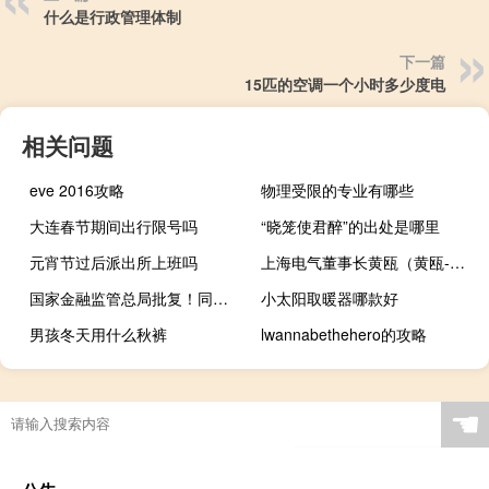
什么是行政管理体制
下一篇
15匹的空调一个小时多少度电
相关问题
eve 2016攻略
物理受限的专业有哪些
大连春节期间出行限号吗
“晓笼使君醉”的出处是哪里
元宵节过后派出所上班吗
上海电气董事长黄瓯（黄瓯-上海电气集团股份有限公司前任总裁介绍）
国家金融监管总局批复！同意7家保险公司设立上海再保险运营中心
小太阳取暖器哪款好
男孩冬天用什么秋裤
lwannabethehero的攻略
☚