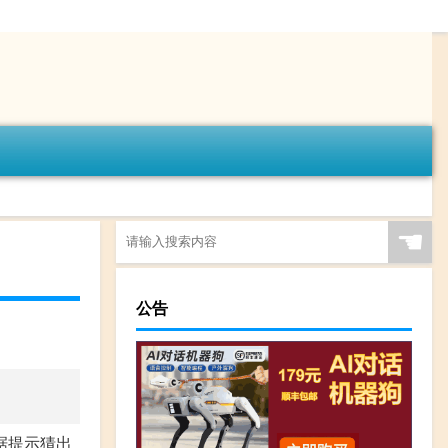
☚
公告
据提示猜出