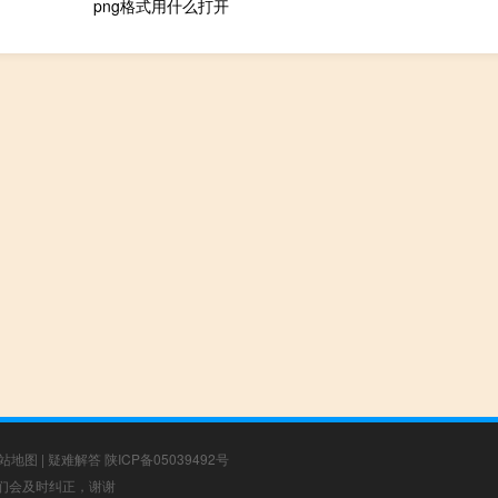
png格式用什么打开
站地图
|
疑难解答
陕ICP备05039492号
，我们会及时纠正，谢谢