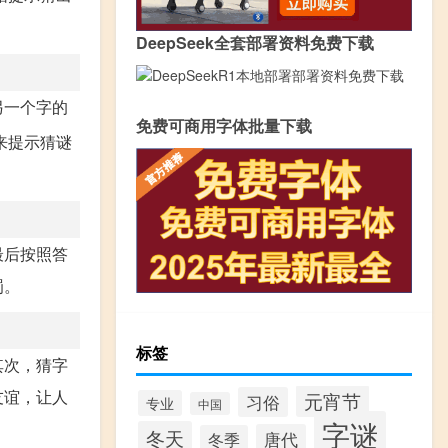
DeepSeek全套部署资料免费下载
另一个字的
免费可商用字体批量下载
来提示猜谜
最后按照答
罚。
标签
其次，猜字
友谊，让人
元宵节
习俗
专业
中国
字谜
冬天
唐代
冬季