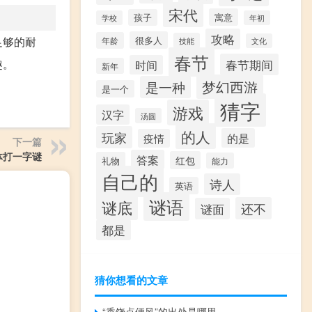
宋代
寓意
孩子
学校
年初
攻略
足够的耐
很多人
年龄
技能
文化
春节
趣。
春节期间
时间
新年
梦幻西游
是一种
是一个
猜字
游戏
汉字
汤圆
的人
玩家
的是
疫情
下一篇
体打一字谜
答案
红包
礼物
能力
自己的
诗人
英语
谜语
谜底
还不
谜面
都是
猜你想看的文章
“香饶点便风”的出处是哪里