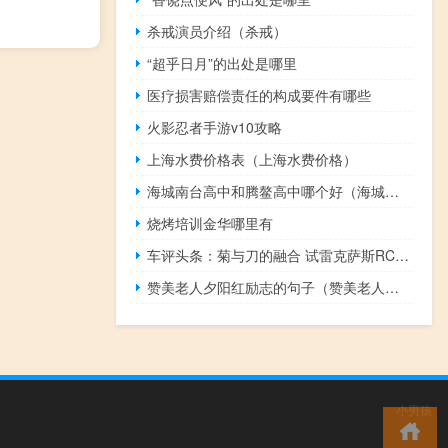
杀戒演员介绍（杀戒）
“超乎日月”的出处是哪里
医疗损害赔偿责任的构成要件有哪些
火影忍者手游v10攻略
上海水费价格表（上海水费价格）
海城南台高中和腾鳌高中哪个好（海城南台高中）
烧烤培训金华哪里有
车评头条：菊与刀的融合 试雷克萨斯RC 200t F SPORT
赞美老人夕阳红励志的句子（赞美老人夕阳红的诗句）
小男孩