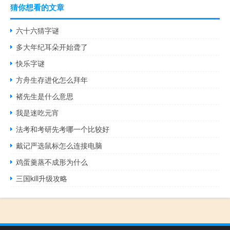
猜你想看的文章
六十六猜字谜
多大年纪耳朵开始聋了
快乐字谜
方舟生存进化怎么拜年
褚先生是什么意思
我是迷吃元宵
法考和考研先考哪一个比较好
戴记严选鼠标怎么连接电脑
鸡蛋羹蒸不成形为什么
三国kill升级攻略