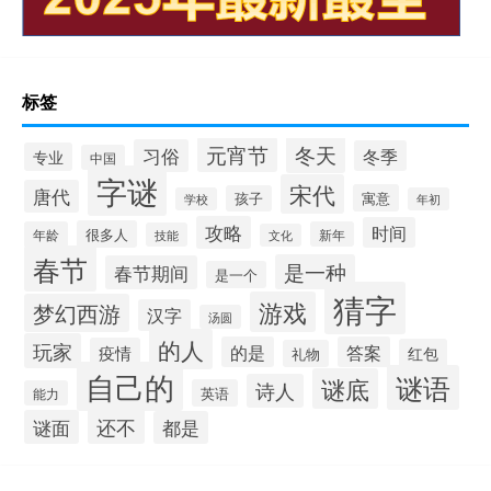
标签
冬天
元宵节
习俗
冬季
专业
中国
字谜
宋代
唐代
寓意
孩子
学校
年初
攻略
时间
很多人
年龄
新年
技能
文化
春节
是一种
春节期间
是一个
猜字
游戏
梦幻西游
汉字
汤圆
的人
玩家
的是
答案
疫情
红包
礼物
自己的
谜语
谜底
诗人
英语
能力
还不
谜面
都是