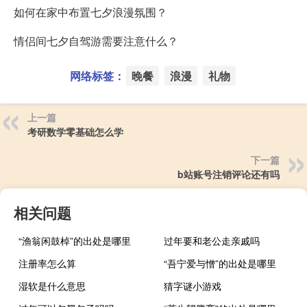
如何在家中布置七夕浪漫氛围？
情侣间七夕自驾游需要注意什么？
网络标签：
晚餐
浪漫
礼物
上一篇
考研数学零基础怎么学
下一篇
b站账号注销评论还有吗
相关问题
“渔翁闲鼓棹”的出处是哪里
过年要和老公走亲戚吗
注册率怎么算
“吾宁爱与憎”的出处是哪里
湿软是什么意思
猜字谜小游戏