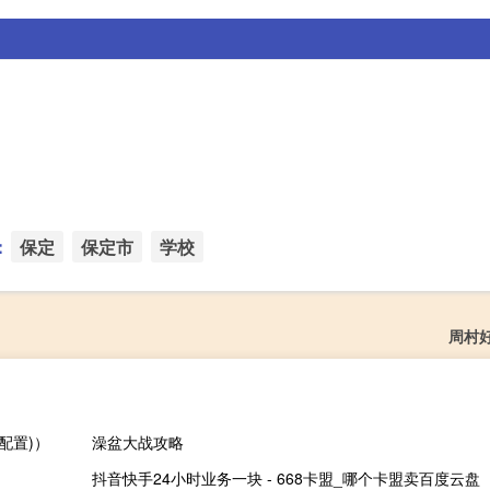
：
保定
保定市
学校
周村
数配置)）
澡盆大战攻略
抖音快手24小时业务一块 - 668卡盟_哪个卡盟卖百度云盘