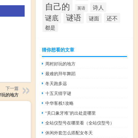
自己的
诗人
英语
谜语
谜底
还不
谜面
都是
猜你想看的文章
周村好玩的地方
最难的拜年舞蹈
冬天跑多远
下一篇
十五天猜字谜
好玩的地方
中华客栈1攻略
“关口象牙堆”的出处是哪里
全站仪型号在哪里看（全站仪型号）
休闲外套怎么搭配女冬天