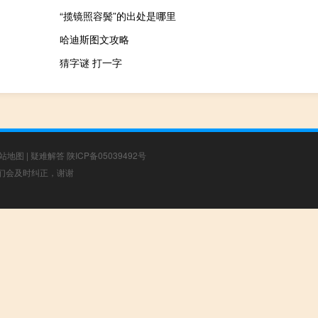
“揽镜照容鬓”的出处是哪里
哈迪斯图文攻略
猜字谜 打一字
站地图
|
疑难解答
陕ICP备05039492号
，我们会及时纠正，谢谢