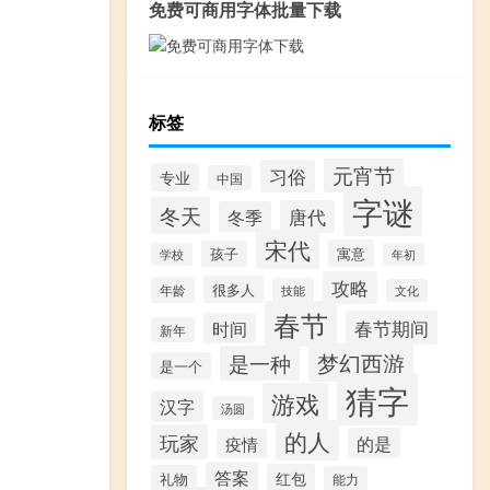
免费可商用字体批量下载
标签
元宵节
习俗
专业
中国
字谜
冬天
唐代
冬季
宋代
寓意
孩子
学校
年初
攻略
很多人
年龄
技能
文化
春节
春节期间
时间
新年
梦幻西游
是一种
是一个
猜字
游戏
汉字
汤圆
的人
玩家
的是
疫情
答案
红包
礼物
能力