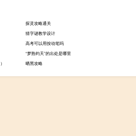
探灵攻略通关
猜字谜教学设计
高考可以用按动笔吗
“梦熟钧天”的出处是哪里
联）
晒黑攻略