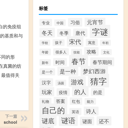
标签
元宵节
习俗
专业
中国
白的免疫组
字谜
冬天
唐代
冬季
上的基质和与
宋代
寓意
孩子
学校
年初
攻略
很多人
年龄
技能
文化
不同的形
春节
春节期间
时间
新年
在真菌的纺
梦幻西游
是一种
是一个
。最值得关
猜字
游戏
汉字
汤圆
的人
玩家
的是
疫情
答案
红包
礼物
能力
自己的
诗人
英语
下一篇
谜语
谜底
还不
谜面
school