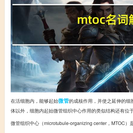
微管
在活细胞内，能够起始
的成核作用，并使之延伸的细
体以外，细胞内起始微管组织中心作用的类似结构还有位
微管组织中心（microtubule-organizing center