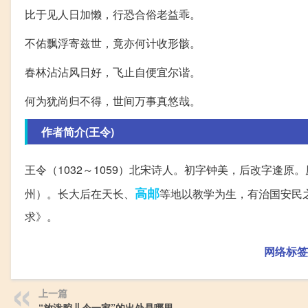
比于见人日加懒，行恐合俗老益乖。
不佑飘浮寄兹世，竟亦何计收形骸。
春林沾沾风日好，飞止自便宜尔谐。
何为犹尚归不得，世间万事真悠哉。
作者简介(王令)
王令（1032～1059）北宋诗人。初字钟美，后改字逢
高邮
州）。长大后在天长、
等地以教学为生，有治国安民
求》。
网络标签
上一篇
“放泼腔儿令一家”的出处是哪里