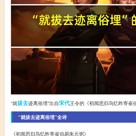
拔去
宋代
“就
迹离俗埋”出自
王令的《初闻思归鸟忆昨寄崔
“就拔去迹离俗埋”全诗
《初闻思归鸟忆昨寄崔伯易朱元弼》