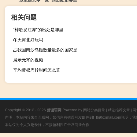
相关问题
“棹歌发江潭”的出处是哪里
冬天河北好玩吗
占我国南沙岛礁数量最多的国家是
展示元宵的视频
平均带权周转时间怎么算
Copyright © 2012 - 2026
猜谜语网
Powered by
网站分类目录
|
精选推荐文章
|
网
声明：本站内容来自互联网，如信息有错误可发邮件到f_fb#foxmail.com说明
本站仅为个人兴趣爱好，不接盈利性广告及商业合作