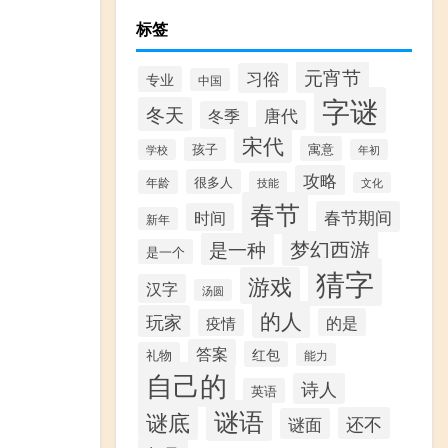
标签
元宵节
习俗
专业
中国
字谜
冬天
唐代
冬季
宋代
寓意
孩子
学校
年初
攻略
很多人
年龄
技能
文化
春节
春节期间
时间
新年
梦幻西游
是一种
是一个
猜字
游戏
汉字
汤圆
的人
玩家
的是
疫情
答案
红包
礼物
能力
自己的
诗人
英语
谜语
谜底
还不
谜面