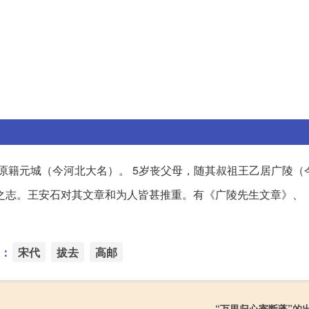
原。原籍元城（今河北大名）。 5岁丧父母，随其叔祖王乙居广陵（
之志。王安石对其文章和为人皆甚推重。有《广陵先生文章》、
：
宋代
拔去
高邮
“万里归心寄断蓬”的