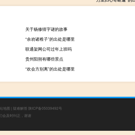
关于杨修猜字谜的故事
“余劝诸稚子”的出处是哪里
联通架网公司过年上班吗
贵州阳朔有哪些景点
“欢会方别离”的出处是哪里
站地图
|
疑难解答
陕ICP备05039492号
，我们会及时纠正，谢谢