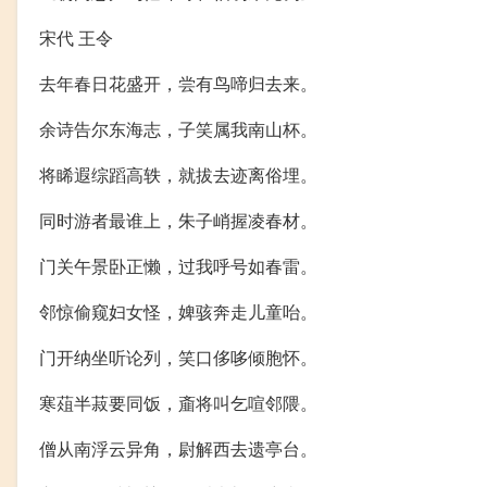
宋代 王令
去年春日花盛开，尝有鸟啼归去来。
余诗告尔东海志，子笑属我南山杯。
将睎遐综蹈高轶，就拔去迹离俗埋。
同时游者最谁上，朱子峭握凌春材。
门关午景卧正懒，过我呼号如春雷。
邻惊偷窥妇女怪，婢骇奔走儿童咍。
门开纳坐听论列，笑口侈哆倾胞怀。
寒葅半菽要同饭，齑将叫乞喧邻隈。
僧从南浮云异角，尉解西去遗亭台。