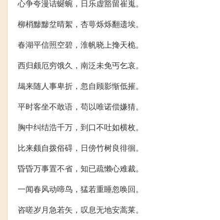
心争夸漫诘蜒蜿，日乐虚豁留崔嵬。
柳梢黪黪坌晴絮，杏萼烁烁翻遗埃。
春湖平信照空碧，淮帆晓上搀天桅。
西归颇厄穷饿久，南泛未免丐乞哀。
朅来随人事卑折，忽自顾影惭低摧。
平时客坐不敢语，苟以唯诺偿嫌猜。
胸中纠结浩千万，到口不吐如横枚。
比来颇自拨俗碍，日傍竹树良徘徊。
昏昏万事置不省，知已疏懒心难裁。
一闻春风动啼鸟，猛若重睡忽唤回。
咨嗟岁月急若矢，叹息无地安蒿莱。