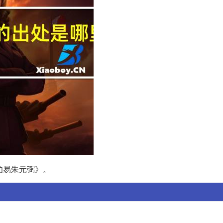
伯易朱元弼》。