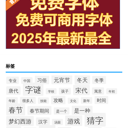
标签
冬天
元宵节
习俗
冬季
专业
中国
字谜
宋代
唐代
寓意
孩子
学校
年初
攻略
时间
很多人
年龄
新年
技能
文化
春节
是一种
春节期间
是一个
猜字
游戏
梦幻西游
汉字
汤圆