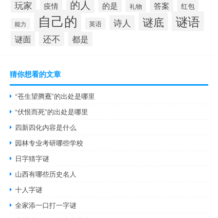
的人
玩家
的是
答案
疫情
红包
礼物
自己的
谜语
谜底
诗人
英语
能力
还不
谜面
都是
猜你想看的文章
“苍生望腾鶱”的出处是哪里
“伏恨而死”的出处是哪里
四新四化内容是什么
园林专业考研哪些学校
日字猜字谜
山西有哪些历史名人
十人字谜
全家添一口打一字谜