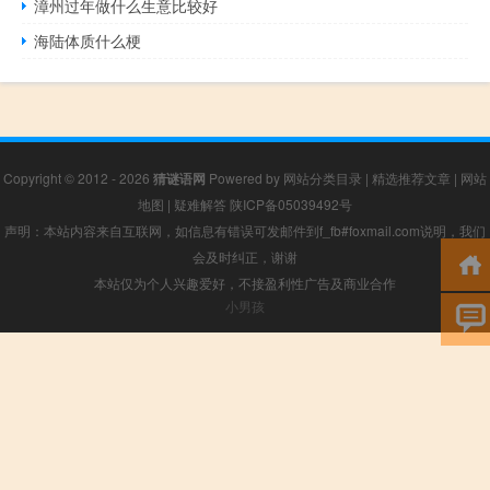
漳州过年做什么生意比较好
海陆体质什么梗
Copyright © 2012 - 2026
猜谜语网
Powered by
网站分类目录
|
精选推荐文章
|
网站
地图
|
疑难解答
陕ICP备05039492号
声明：本站内容来自互联网，如信息有错误可发邮件到f_fb#foxmail.com说明，我们
会及时纠正，谢谢
本站仅为个人兴趣爱好，不接盈利性广告及商业合作
小男孩