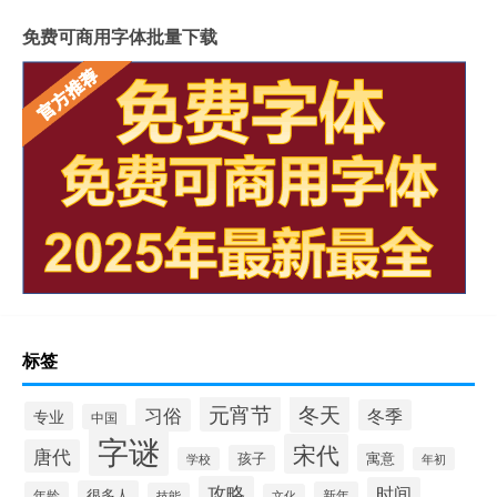
免费可商用字体批量下载
标签
冬天
元宵节
习俗
冬季
专业
中国
字谜
宋代
唐代
寓意
孩子
学校
年初
攻略
时间
很多人
年龄
新年
技能
文化