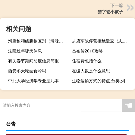
下一篇
猜字谜小孩子
相关问题
滑膛枪和线膛枪区别（滑膛枪）
志愿军战俘营拒绝遣返（志愿军战俘反迫害斗争简介）
法院过年哪天休息
吕布传2016攻略
有关春节期间防疫信息简报
住宿费包括什么
西安冬天吃面食冷吗
在编人数是什么意思
中北大学经济学专业是几本
生物运输方式的特点,分类,列举（生物运输方式）
☚
公告