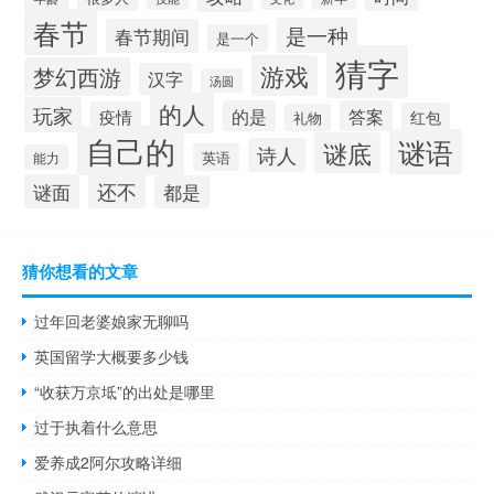
春节
是一种
春节期间
是一个
猜字
游戏
梦幻西游
汉字
汤圆
的人
玩家
的是
答案
疫情
红包
礼物
自己的
谜语
谜底
诗人
英语
能力
还不
谜面
都是
猜你想看的文章
过年回老婆娘家无聊吗
英国留学大概要多少钱
“收获万京坻”的出处是哪里
过于执着什么意思
爱养成2阿尔攻略详细