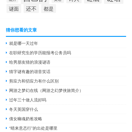
还不
谜面
都是
猜你想看的文章
就是哪一天过年
在职研究生的学历能报考公务员吗
给男朋友猜的浪漫谜语
猜字谜有趣的谐音笑话
剪应力和切应力有什么区别
网游之梦幻在线（网游之幻梦侠旅简介）
过年三十做人流好吗
冬天英国穿什么
倩女幽魂奶爸攻略
“晴来意态行”的出处是哪里