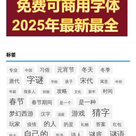
标签
冬天
元宵节
习俗
冬季
专业
中国
字谜
宋代
唐代
寓意
孩子
学校
年初
攻略
时间
很多人
年龄
新年
技能
文化
春节
是一种
春节期间
是一个
猜字
游戏
梦幻西游
汉字
汤圆
的人
玩家
的是
答案
疫情
红包
礼物
自己的
谜语
谜底
诗人
英语
能力