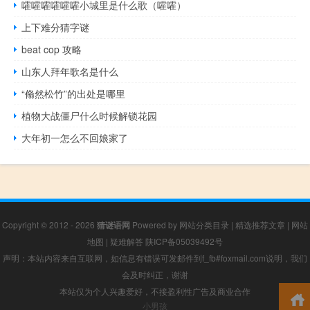
嚯嚯嚯嚯嚯嚯小城里是什么歌（嚯嚯）
上下难分猜字谜
beat cop 攻略
山东人拜年歌名是什么
“翛然松竹”的出处是哪里
植物大战僵尸什么时候解锁花园
大年初一怎么不回娘家了
Copyright © 2012 - 2026
猜谜语网
Powered by
网站分类目录
|
精选推荐文章
|
网站
地图
|
疑难解答
陕ICP备05039492号
声明：本站内容来自互联网，如信息有错误可发邮件到f_fb#foxmail.com说明，我们
会及时纠正，谢谢
本站仅为个人兴趣爱好，不接盈利性广告及商业合作
小男孩