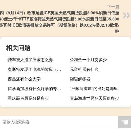
下一篇
四（9月14日）欧市尾盘ICE英国天然气期货跌超3.90%刷新日低至
.540便士/千卡TTF基准荷兰天然气期货跌超5.00%刷新日低至35.300
兆瓦时ICE欧盟碳排放交易许可（期货价格）跌0.02%报82.13欧元/
吨
相关问题
骑车被人撞了应该怎么办
公积金一个月交多少
奥斯特发现了电流的效应（奥斯特发现了电流的磁效应）
元宵机器有什么
西昌还有什么大学
谜语解答器
留学新加坡有什么好学的专业呢
“严陵所寓屋”的出处是哪里
重庆高考最高分是多少
青岛海底世界冬天票价多少
☚