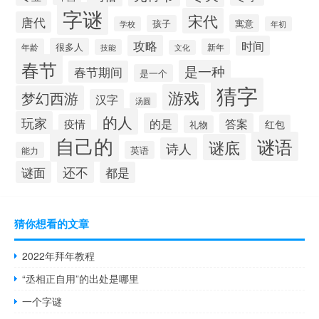
字谜
宋代
唐代
寓意
孩子
学校
年初
攻略
时间
很多人
年龄
新年
技能
文化
春节
是一种
春节期间
是一个
猜字
游戏
梦幻西游
汉字
汤圆
的人
玩家
的是
答案
疫情
红包
礼物
自己的
谜语
谜底
诗人
英语
能力
还不
谜面
都是
猜你想看的文章
2022年拜年教程
“丞相正自用”的出处是哪里
一个字谜