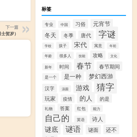
标签
元宵节
习俗
专业
中国
下一篇
字谜
男士贺岁）
冬天
唐代
冬季
宋代
寓意
孩子
学校
年初
攻略
很多人
年龄
技能
文化
春节
春节期间
时间
新年
梦幻西游
是一种
是一个
猜字
游戏
汉字
汤圆
的人
玩家
的是
疫情
答案
红包
礼物
能力
自己的
诗人
英语
谜语
谜底
还不
谜面