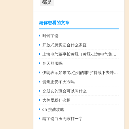
都是
猜你想看的文章
时钟字谜
开放式厨房适合什么家庭
上海电气董事长黄瓯（黄瓯-上海电气集团股份有限公司前任总裁介绍）
冬天舒服吗
伊朗表示如果“以色列的罪行”持续下去冲突很可能会扩散
贵州正安冬天冷吗
交朋友的班会可以叫什么
大美团粉什么梗
dh 挑战攻略
猜字谜白玉无瑕打一字