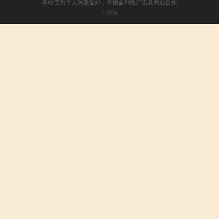
本站仅为个人兴趣爱好，不接盈利性广告及商业合作
小男孩