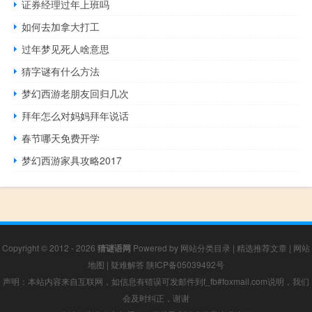
证券经理过年上班吗
如何去加拿大打工
过年梦见死人啥意思
猜字谜有什么方法
梦幻西游老朋友回归几次
拜年怎么对妈妈拜年说话
春节哪天免费开学
梦幻西游家具攻略2017
Copyright © 2012 - 2026
猜谜语网
Powered by
网站分类目录
|
精选推荐文章
|
网站
地图
|
疑难解答
陕ICP备05039492号
声明：本站内容来自互联网，如信息有错误可发邮件到f_fb#foxmail.com说明，我们
会及时纠正，谢谢