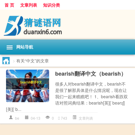
首 页
文章列表
知识分类
网站导航
>
有关“中文”的文章
bearish翻译中文（bearish）
很多人对bearish翻译中文，bearish不
是很了解那具体是什么情况呢，现在让
我们一起来瞧瞧吧！ 1、bearish看跌双
语对照词典结果：bearish[英][ˈbeərɪʃ]
[美][ˈb...
be
04-13
0
743
文章列表