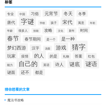
标签
冬天
元宵节
习俗
冬季
专业
中国
字谜
宋代
唐代
寓意
孩子
学校
年初
攻略
时间
很多人
年龄
新年
技能
文化
春节
是一种
春节期间
是一个
猜字
游戏
梦幻西游
汉字
汤圆
的人
玩家
的是
答案
疫情
红包
礼物
自己的
谜语
谜底
诗人
英语
能力
还不
谜面
都是
猜你想看的文章
魔法书攻略