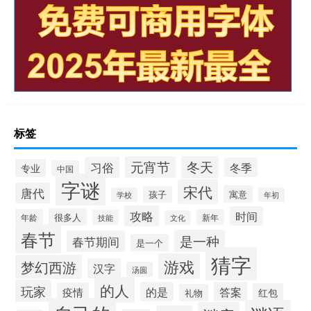
标签
冬天
元宵节
习俗
冬季
专业
中国
字谜
宋代
唐代
寓意
孩子
学校
年初
攻略
时间
很多人
年龄
新年
技能
文化
春节
是一种
春节期间
是一个
猜字
游戏
梦幻西游
汉字
汤圆
的人
玩家
的是
答案
疫情
红包
礼物