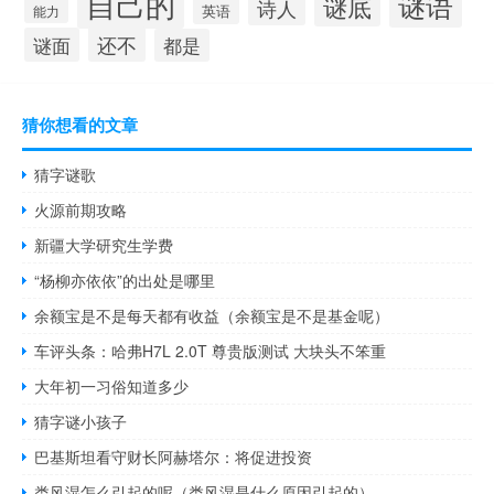
自己的
谜语
谜底
诗人
英语
能力
还不
谜面
都是
猜你想看的文章
猜字谜歌
火源前期攻略
新疆大学研究生学费
“杨柳亦依依”的出处是哪里
余额宝是不是每天都有收益（余额宝是不是基金呢）
车评头条：哈弗H7L 2.0T 尊贵版测试 大块头不笨重
大年初一习俗知道多少
猜字谜小孩子
巴基斯坦看守财长阿赫塔尔：将促进投资
类风湿怎么引起的呢（类风湿是什么原因引起的）