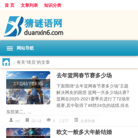
首 页
文章列表
知识分类
网站导航
>
有关“球员”的文章
去年篮网春节赛多少场
下面围绕“去年篮网春节赛多少场”主题
解决网友的困惑 篮网一共多少场比赛?
篮网在2020-2021赛季共进行了72场常
规赛,其中取得了48胜24负的战绩,排名
东部第二。...
rnl
02-12
0
277
文章列表
欧文一般多大年龄结婚