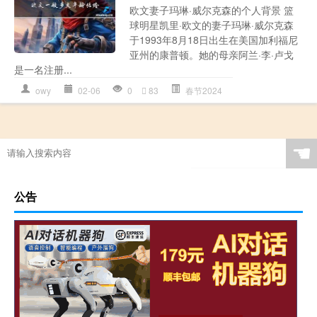
欧文妻子玛琳·威尔克森的个人背景 篮
球明星凯里·欧文的妻子玛琳·威尔克森
于1993年8月18日出生在美国加利福尼
亚州的康普顿。她的母亲阿兰·李·卢戈
是一名注册...
owy
02-06
0
83
春节2024
☚
公告