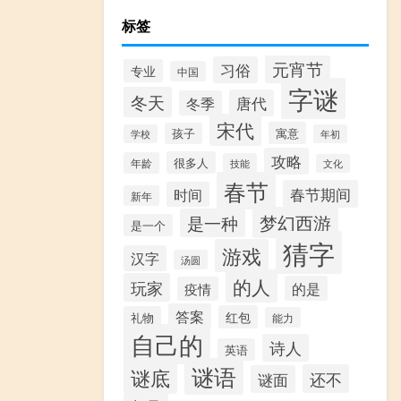
标签
元宵节
习俗
专业
中国
字谜
冬天
唐代
冬季
宋代
寓意
孩子
学校
年初
攻略
很多人
年龄
技能
文化
春节
春节期间
时间
新年
梦幻西游
是一种
是一个
猜字
游戏
汉字
汤圆
的人
玩家
的是
疫情
答案
红包
礼物
能力
自己的
诗人
英语
谜语
谜底
还不
谜面