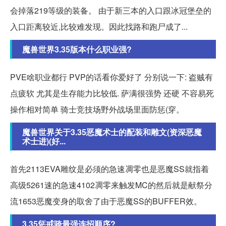
会掉落219等级的装备。 由于新三本的入口跟冰冠堡垒的
入口距离较近,比较难发现。因此找路和跑尸成了...
魔兽世界3.35版本什么职业强?
PVE啥职业都行 PVP的话看你爱好了 分别说一下: 盗贼有
点疲软 尤其是生存能力比较低. 萨满很强势 还硬 不容易死
操作相对简单 骑士竞技场野外战场里面防惩(穿。
魔兽世界关于3.35恶魔术士的配装和雕文(资深恶魔
术士进)(好...
首先2113EVA雕纹是必须的急速凋零也是恶魔SS就指着
高级5261速的急速4102凋零来触发MC的然后就是献祭分
流1653恶魔变身的取舍了由于恶魔SS的BUFFER效。
3.35惩戒骑最强连招顺序?