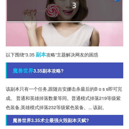
副本
以下围绕“3.35
攻略”主题解决网友的困惑
魔兽世界
3.35副本攻略?
该副本只有⼀个任务,跟随吉安娜击杀最后的B o s s即可完
成。 普通和英雄掉落数量等同。普通模式掉落219等级紫
⾊装备,英雄模式掉落232等级紫⾊装备。... 该副。
魔兽世界3.35术士最强火毁副本天赋?