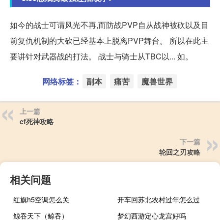
如今的战士可谓风光不再,而防战PVP自从战神被砍以及目
前复仇机制的大砍已经基本上脱离PVP舞台。 所以在此主
要讲针对武器战的打法。 战士与骑士从TBC以... 如。
网络标签：
副本
痛苦
魔兽世界
上一篇
cf死神攻略
下一篇
轮回之刃攻略
相关问题
红旗h5空调怎么关
开车回苏北农村过年怎么过
鲸吞天下（鲸吞）
梦幻西游定心龙宫好吗