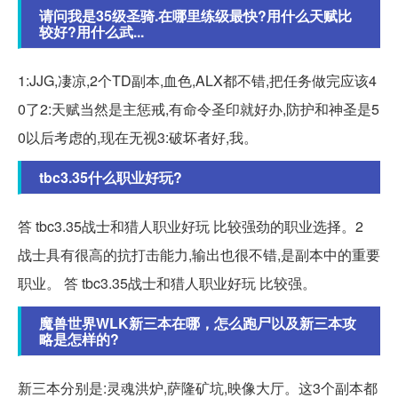
请问我是35级圣骑.在哪里练级最快?用什么天赋比
较好?用什么武...
1:JJG,凄凉,2个TD副本,血色,ALX都不错,把任务做完应该4
0了2:天赋当然是主惩戒,有命令圣印就好办,防护和神圣是5
0以后考虑的,现在无视3:破坏者好,我。
tbc3.35什么职业好玩?
答 tbc3.35战士和猎人职业好玩 比较强劲的职业选择。2
战士具有很高的抗打击能力,输出也很不错,是副本中的重要
职业。 答 tbc3.35战士和猎人职业好玩 比较强。
魔兽世界WLK新三本在哪，怎么跑尸以及新三本攻
略是怎样的?
新三本分别是:灵魂洪炉,萨隆矿坑,映像大厅。这3个副本都