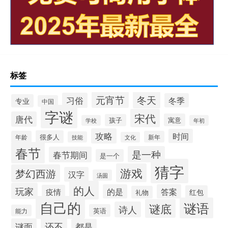
标签
冬天
元宵节
习俗
冬季
专业
中国
字谜
宋代
唐代
寓意
孩子
学校
年初
攻略
时间
很多人
年龄
新年
技能
文化
春节
是一种
春节期间
是一个
猜字
游戏
梦幻西游
汉字
汤圆
的人
玩家
的是
答案
疫情
红包
礼物
自己的
谜语
谜底
诗人
英语
能力
还不
谜面
都是