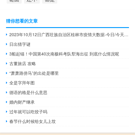
猜你想看的文章
2023年10月12日广西壮族自治区桂林市疫情大数据-今日/今天疫情全网搜索最新实时消息动态情况通知播报
日出猜字谜
3船起锚！中国第40次南极科考队犁海出征 到底什么情况呢
古董旅店 攻略
“萧萧路傍马”的出处是哪里
全是字拜年图
德语的格是什么意思
婚内财产继承
过年就可以吃饺子吗
春节什么时候给女儿上坟