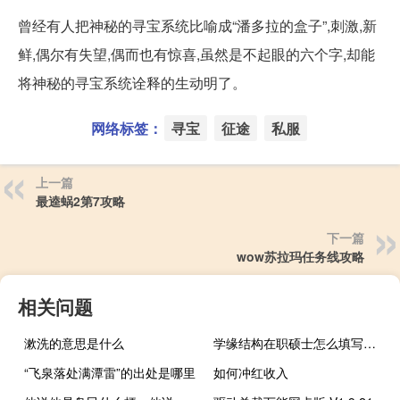
曾经有人把神秘的寻宝系统比喻成“潘多拉的盒子”,刺激,新
鲜,偶尔有失望,偶而也有惊喜,虽然是不起眼的六个字,却能
将神秘的寻宝系统诠释的生动明了。
网络标签：
寻宝
征途
私服
上一篇
最逵蜗2第7攻略
下一篇
wow苏拉玛任务线攻略
相关问题
漱洗的意思是什么
学缘结构在职硕士怎么填写（学缘结构）
“飞泉落处满潭雷”的出处是哪里
如何冲红收入