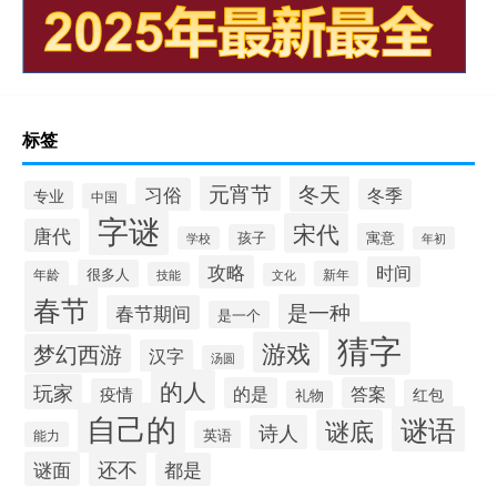
标签
冬天
元宵节
习俗
冬季
专业
中国
字谜
宋代
唐代
寓意
孩子
学校
年初
攻略
时间
很多人
年龄
新年
技能
文化
春节
是一种
春节期间
是一个
猜字
游戏
梦幻西游
汉字
汤圆
的人
玩家
的是
答案
疫情
红包
礼物
自己的
谜语
谜底
诗人
英语
能力
还不
谜面
都是