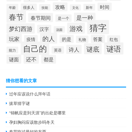
攻略
时间
很多人
年龄
新年
技能
文化
春节
是一种
春节期间
是一个
猜字
游戏
梦幻西游
汉字
汤圆
的人
玩家
的是
答案
疫情
红包
礼物
自己的
谜语
谜底
诗人
英语
能力
还不
谜面
都是
猜你想看的文章
过年应该说什么拜年话
拔草猜字谜
“锦帆应是到天涯”的出处是哪里
孕妇胸闷应该散步吗冬天
春节吃过最好的东西