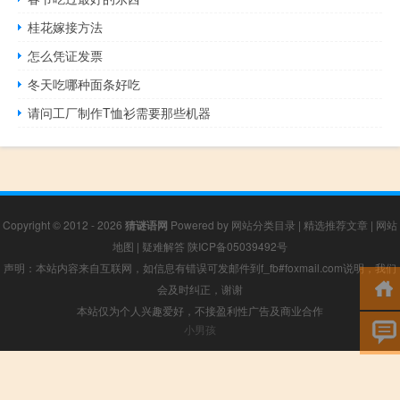
桂花嫁接方法
怎么凭证发票
冬天吃哪种面条好吃
请问工厂制作T恤衫需要那些机器
Copyright © 2012 - 2026
猜谜语网
Powered by
网站分类目录
|
精选推荐文章
|
网站
地图
|
疑难解答
陕ICP备05039492号
声明：本站内容来自互联网，如信息有错误可发邮件到f_fb#foxmail.com说明，我们
会及时纠正，谢谢
本站仅为个人兴趣爱好，不接盈利性广告及商业合作
小男孩