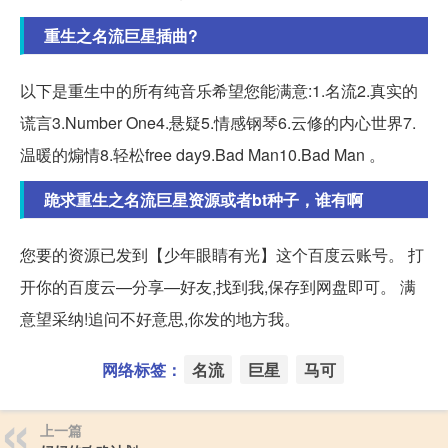
重生之名流巨星插曲?
以下是重生中的所有纯音乐希望您能满意:1.名流2.真实的
谎言3.Number One4.悬疑5.情感钢琴6.云修的内心世界7.
温暖的煽情8.轻松free day9.Bad Man10.Bad Man 。
跪求重生之名流巨星资源或者bt种子，谁有啊
您要的资源已发到【少年眼睛有光】这个百度云账号。 打
开你的百度云—分享—好友,找到我,保存到网盘即可。 满
意望采纳!追问不好意思,你发的地方我。
网络标签：
名流
巨星
马可
上一篇