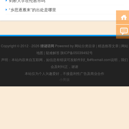
剑桥大学在伦敦市吗
“乡思逐雁来”的出处是哪里
Copyright © 2012 - 2026
猜谜语网
Powered by
网站分类目录
|
精选推荐文章
|
网站
地图
|
疑难解答
陕ICP备05039492号
声明：本站内容来自互联网，如信息有错误可发邮件到f_fb#foxmail.com说明，我们
会及时纠正，谢谢
本站仅为个人兴趣爱好，不接盈利性广告及商业合作
小男孩