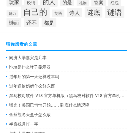
的人
玩家
的是
答案
疫情
红包
礼物
自己的
谜语
谜底
诗人
英语
能力
还不
谜面
都是
猜你想看的文章
同济大学嘉兴是几本
hkm是什么牌子显示器
过年后的第一天还算过年吗
过年送给妈妈什么好东西
黑马校对软件 V18 官方单机版（黑马校对软件 V18 官方单机版功能简介）
曝光！美国已悄悄开始…… 到底什么情况嘞
金丝熊冬天盒子怎么放
半窗残月打一字