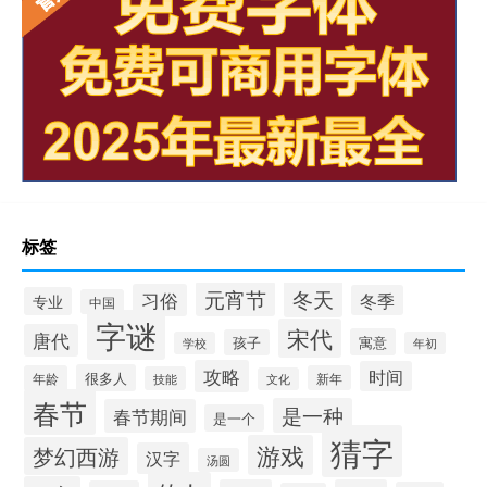
标签
冬天
元宵节
习俗
冬季
专业
中国
字谜
宋代
唐代
寓意
孩子
学校
年初
攻略
时间
很多人
年龄
新年
技能
文化
春节
是一种
春节期间
是一个
猜字
游戏
梦幻西游
汉字
汤圆