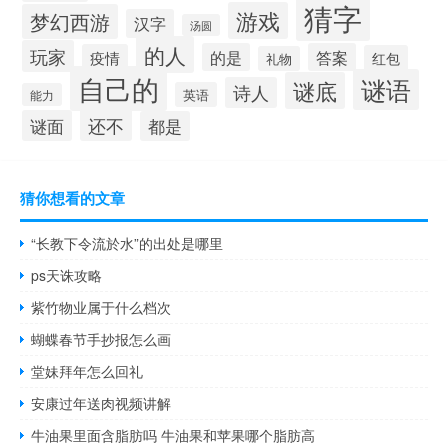
猜字
游戏
梦幻西游
汉字
汤圆
的人
玩家
的是
答案
疫情
红包
礼物
自己的
谜语
谜底
诗人
英语
能力
还不
谜面
都是
猜你想看的文章
“长教下令流於水”的出处是哪里
ps天诛攻略
紫竹物业属于什么档次
蝴蝶春节手抄报怎么画
堂妹拜年怎么回礼
安康过年送肉视频讲解
牛油果里面含脂肪吗 牛油果和苹果哪个脂肪高