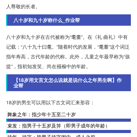
人尊敬的长者。
八十岁和九十岁称什么_作业帮
八十岁和九十岁在古代被称为“耄耋”。在《礼·曲礼》中有
记载：“八十九十曰耄。”随着时代的发展，“耄耋”这个词泛
指年寿高，古代年龄的代称。此外，儿童之年最早称为“孩
提”，指初知发笑、尚在襁褓中的年龄。
【18岁用文言文怎么说就是说什么之年男生啊】作
业帮
18岁的男生可以用以下古文词汇来形容：
舞象之年：指少年十五至二十岁
束发：指男子十五岁及笄（即男子成年的年龄）
待年、待字：指男子待字闺中，成人之前