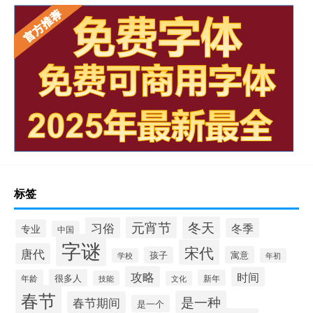
标签
冬天
元宵节
习俗
冬季
专业
中国
字谜
宋代
唐代
寓意
孩子
学校
年初
攻略
时间
很多人
年龄
新年
技能
文化
春节
是一种
春节期间
是一个