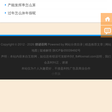
产能发挥率怎么算
过年怎么休年假呢
Copyright © 2012 - 2026
猜谜语网
Powered by
网站分类目录
|
精选推荐文章
|
网站
地图
|
疑难解答
陕ICP备05039492号
声明：本站内容来自互联网，如信息有错误可发邮件到f_fb#foxmail.com说明，我们
会及时纠正，谢谢
本站仅为个人兴趣爱好，不接盈利性广告及商业合作
小男孩